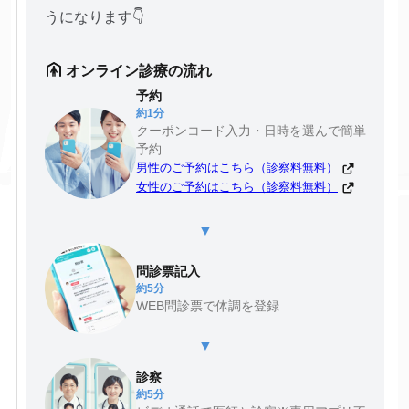
うになります👇
オンライン診療の流れ
予約
約1分
クーポンコード入力・日時を選んで簡単
予約
男性のご予約はこちら（診察料無料）
女性のご予約はこちら（診察料無料）
▼
問診票記入
約5分
WEB問診票で体調を登録
▼
診察
約5分