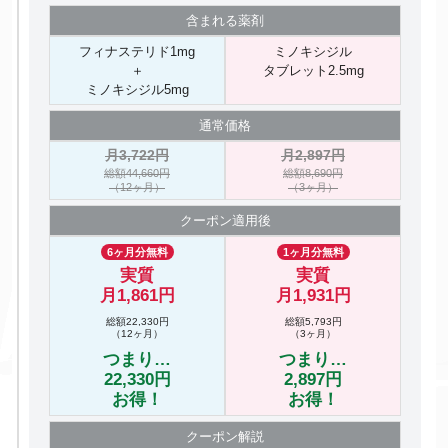
含まれる
薬剤
フィナステリド1mg
ミノキシジル
＋
タブレット2.5mg
ミノキシジル5mg
通常価格
月3,722円
月2,897円
総額44,660円
総額8,690円
（12ヶ月）
（3ヶ月）
クーポン
適用後
6ヶ月分無料
1ヶ月分無料
実質
実質
月1,861円
月1,931円
総額22,330円
総額5,793円
（12ヶ月）
（3ヶ月）
つまり…
つまり…
22,330円
2,897円
お得！
お得！
クーポン
解説