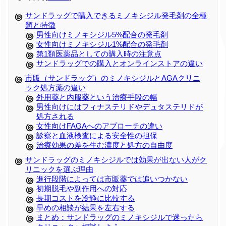
サンドラッグで購入できるミノキシジル発毛剤の全種
類と特徴
男性向けミノキシジル5%配合の発毛剤
女性向けミノキシジル1%配合の発毛剤
第1類医薬品としての購入時の注意点
サンドラッグでの購入とオンラインストアの違い
市販（サンドラッグ）のミノキシジルとAGAクリニ
ック処方薬の違い
外用薬と内服薬という治療手段の幅
男性向けにはフィナステリドやデュタステリドが
処方される
女性向けFAGAへのアプローチの違い
診察と血液検査による安全性の担保
治療効果の差を生む濃度と処方の自由度
サンドラッグのミノキシジルでは効果が出ない人がク
リニックを選ぶ理由
進行段階によっては市販薬では追いつかない
初期脱毛や副作用への対応
長期コストを冷静に比較する
早めの相談が結果を左右する
まとめ：サンドラッグのミノキシジルで迷ったら