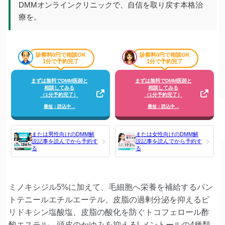
DMMオンラインクリニックで、自信を取り戻す本格治
療を。
診察料0円で相談OK
診察料0円で相談OK
1分で予約完了
1分で予約完了
まずは無料でDMM医師と
まずは無料でDMM医師と
相談してみる
相談してみる
（1分予約完了）
（1分予約完了）
最短：読込中…
最短：読込中…
または男性向けのDMM解
または女性向けのDMM解
説記事を読んでから予約す
説記事を読んでから予約す
る
る
ミノキシジル5%に加えて、毛細胞へ栄養を補給するパン
トテニールエチルエーテル、皮脂の過剰分泌を抑えるピ
リドキシン塩酸塩、皮脂の酸化を防ぐトコフェロール酢
酸エステル、頭皮のかゆみを抑えるl-メントールの4種類