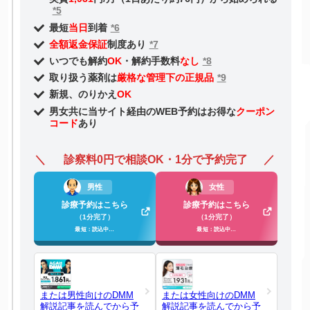
*5
最短
当日
到着
*6
全額返金保証
制度あり
*7
いつでも解約
OK
・解約手数料
なし
*8
取り扱う薬剤は
厳格な管理下の正規品
*9
新規、のりかえ
OK
男女共に当サイト経由のWEB予約はお得な
クーポン
コード
あり
診察料0円で相談OK・1分で予約完了
男性
女性
診療予約はこちら
診療予約はこちら
（1分完了）
（1分完了）
最短：読込中…
最短：読込中…
または男性向けのDMM
または女性向けのDMM
解説記事を読んでから予
解説記事を読んでから予