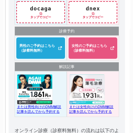
docaga
dnex
⧉
⧉
タップでコピー
タップでコピー
診療予約
男性のご予約はこちら
女性のご予約はこちら
（診察料無料）
（診察料無料）
解説記事
または女性向けのDMM解説
または男性向けのDMM解説
記事を読んでから予約する
記事を読んでから予約する
オンライン診療（診察料無料）の流れは以下のよ