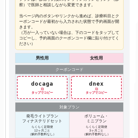
察）で医師と相談しながら変更できます。
当ページ内のボタンやリンクから進めば、診療科目とク
ーポンコードが最初から入力された状態で予約画面が開
きます。
（万が一入っていない場合は、下のコードを
タップ
して
コピーし、予約画面のクーポンコード欄に貼り付けてく
ださい）
男性用
女性用
クーポン
コード
docaga
dnex
⧉
⧉
タップでコピー
タップでコピー
対象プラン
発毛ライトプラン
ボリューム・
フィナステリドセット
ミニプラン
らくらく定期便
らくらく定期便
12ヶ月ごと
3ヶ月ごと
（解約手数料なし）
（解約手数料なし）