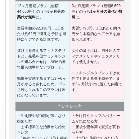
12ヶ月定期プラン（総額
3ヶ月定期プラン（総額8,690
44,660円）のうち
6ヶ月分の
円）のうち
1ヶ月分の薬代が無
薬代が無料
に。
料
に。
実質半額の22,330円、1日あ
実質5,793円、1日あたり約76
たり約62円で発毛と予防を同
円から本格的なヘアケアを始
時にケアできる計算です。
められます。
抜け毛を抑えるフィナステリ
女性の薄毛には、男性用のフ
ドと、発毛を促すミノキシジ
ィナステリドやデュタステリ
ルの組み合わせは、AGA治療
ドは使えません。
で最も標準的なアプローチ。
ミノキシジルタブレットは女
効果を実感するまでは3〜6ヶ
性でも使える発毛成分で、ま
月かかるとされるため、12ヶ
ず3ヶ月試すのに適した内容で
月続けられるこのプランは理
す。
にかなっています。
向いて
いる方
・生え際や頭頂部が気になり
・分け目やトップのボリュー
始めた方
ムが気になる方
・まず標準的な治療から始め
・産後や更年期で髪質が変わ
たい方
った方
・1年かけてじっくり取り組め
・まず3ヶ月続けてみたい方