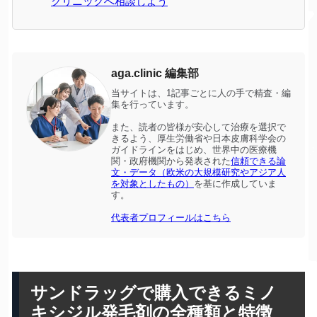
クリニックへ相談しよう
aga.clinic 編集部
当サイトは、1記事ごとに人の手で精査・編
集を行っています。
また、読者の皆様が安心して治療を選択で
きるよう、厚生労働省や日本皮膚科学会の
ガイドラインをはじめ、世界中の医療機
関・政府機関から発表された
信頼できる論
文・データ（欧米の大規模研究やアジア人
を対象としたもの）
を基に作成していま
す。
代表者プロフィールはこちら
サンドラッグで購入できるミノ
キシジル発毛剤の全種類と特徴