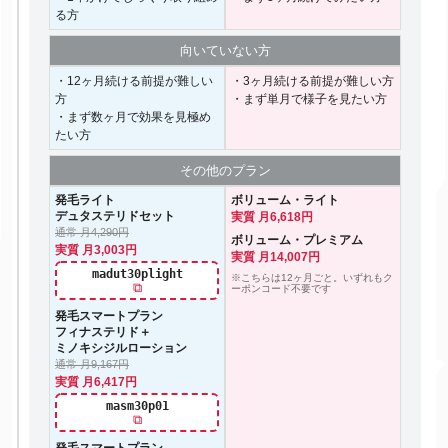
る方
向いて
いない方
・12ヶ月続ける前提が難しい
・3ヶ月続ける前提が難しい方
方
・まず単月で様子を見たい方
・まず数ヶ月で効果を見極め
たい方
その他の
プラン
発毛ライト
ボリューム・ライト
デュタステリドセット
実質 月6,618円
通常 月4,290円
ボリューム・プレミアム
実質 月3,003円
実質 月14,007円
madut30plight
※こちらは12ヶ月ごと。いずれもク
⧉
ーポンコード不要です
発毛スマートプラン
フィナステリド＋
ミノキシジルローション
通常 月9,167円
実質 月6,417円
masm30p01
⧉
発毛スマートプラン