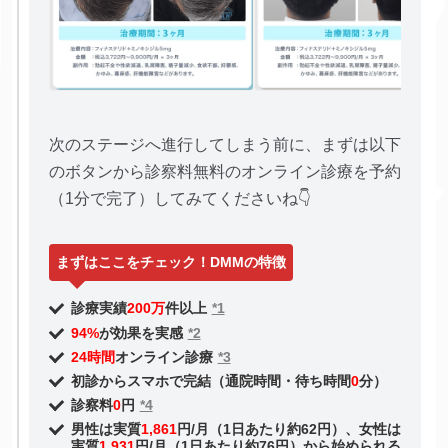
次のステージへ進行してしまう前に、まずは以下
のボタンから診察料無料のオンライン診療を予約
（1分で完了）してみてくださいね👇
まずはここをチェック！DMMの特徴
診療実績
200万
件以上
*1
94%
が効果を実感
*2
24時間
オンライン診療
*3
初診からスマホで完結（通院時間・待ち時間
0
分）
診察料
0
円
*4
男性は実質
1,861
円/月（1日あたり約62円）、女性は
実質
1,931
円/月（1日あたり約76円）から始められる