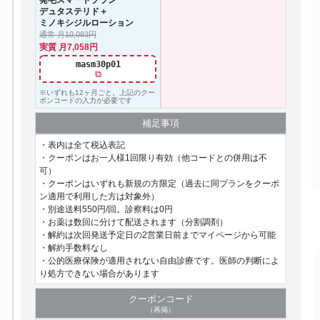
デュタステリド＋
ミノキシジルローション
通常 月10,083円
実質 月7,058円
masm30p01
⧉
※いずれも12ヶ月ごと。上記のクー
ポンコードの入力が必要です
補足事項
・表内は全て税込表記
・クーポンはお一人様1回限り有効（他コードとの併用は不
可）
・クーポンはいずれも新規の方限定（過去に同プランをクーポ
ン適用で利用した方は対象外）
・別途送料550円/回。診察料は0円
・お薬は数回に分けて配送されます（分割調剤）
・解約は次回発送予定日の2営業日前までマイページから可能
・解約手数料なし
・公的医療保険が適用されない自由診療です。医師の判断によ
り処方できない場合があります
クーポン
コード
（再掲）