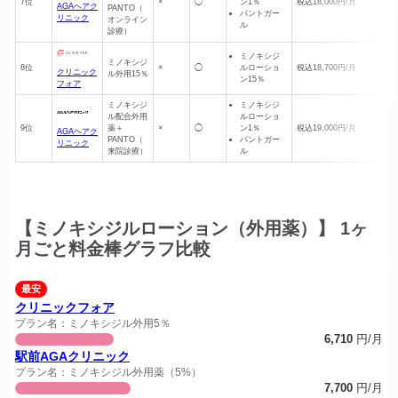
7位
×
◯
ン1％
税込18,000円/月
AGAヘアク
PANTO（
パントガー
リニック
オンライン
ル
診療）
ミノキシジ
ミノキシジ
8位
×
◯
ルローショ
税込18,700円/月
クリニック
ル外用15％
ン15％
フォア
ミノキシジ
ミノキシジ
ル配合外用
ルローショ
9位
薬＋
×
◯
ン1％
税込19,000円/月
AGAヘアク
PANTO（
パントガー
リニック
来院診療）
ル
【ミノキシジルローション（外用薬）】 1ヶ
月ごと料金棒グラフ比較
最安
クリニックフォア
プラン名：ミノキシジル外用5％
6,710
円/月
駅前AGAクリニック
プラン名：ミノキシジル外用薬（5%）
7,700
円/月