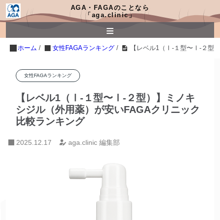
AGA・FAGAのことなら
「aga.clinic」
ホーム
/
女性FAGAランキング
/
【レベル1（Ⅰ-１型〜Ⅰ-２型
女性FAGAランキング
【レベル1（Ⅰ-１型〜Ⅰ-２型）】ミノキ
シジル（外用薬）が安いFAGAクリニック
比較ランキング
2025.12.17
aga.clinic 編集部