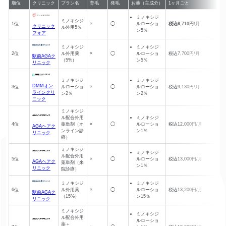
順位
クリニック
プラン名
育毛
発毛
お薬（主成分）
1ヶ月ごと
ミノキシジ
ミノキシジ
1位
×
◯
ルローショ
税込6,710円/月
クリニック
ル外用5％
ン5％
フォア
ミノキシジ
ミノキシジ
2位
ル外用薬
×
◯
ルローショ
税込7,700円/月
駅前AGAク
（5%）
ン5％
リニック
ミノキシジ
ミノキシジ
DMMオン
3位
ルローショ
×
◯
ルローショ
税込9,130円/月
ラインクリ
ン2％
ン2％
ニック
ミノキシジ
ル配合外用
ミノキシジ
4位
薬単剤（オ
×
◯
ルローショ
税込12,000円/月
AGAヘアク
ンライン診
ン1％
リニック
療）
ミノキシジ
ミノキシジ
ル配合外用
5位
×
◯
ルローショ
税込13,000円/月
AGAヘアク
薬単剤（来
ン1％
リニック
院診療）
ミノキシジ
ミノキシジ
6位
ル外用薬
×
◯
ルローショ
税込13,200円/月
駅前AGAク
（15%）
ン15％
リニック
ミノキシジ
ミノキシジ
ル配合外用
ルローショ
薬＋