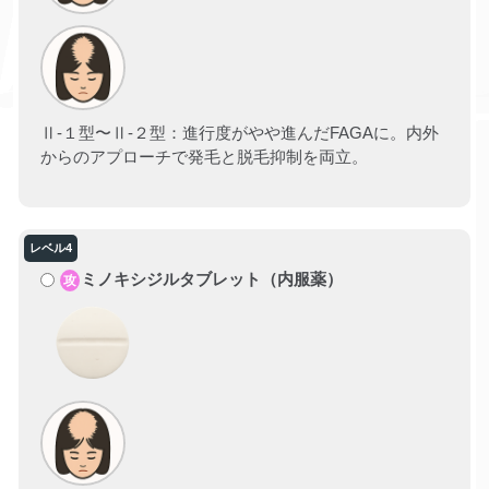
Ⅱ-１型〜Ⅱ-２型：進行度がやや進んだFAGAに。内外
からのアプローチで発毛と脱毛抑制を両立。
ミノキシジルタブレット（内服薬）
攻