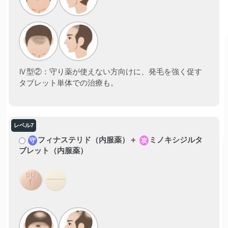
Ⅳ型②：守り薬が使えない方向けに、発毛を強く促す
タブレット単体での治療も。
フィナステリド（内服薬）＋
ミノキシジルタ
守
攻
ブレット（内服薬）