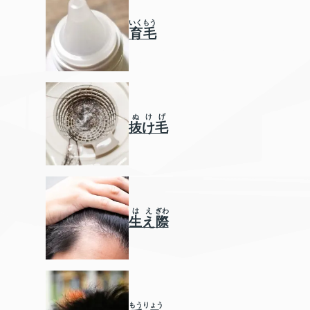
いくもう
育毛
ぬけげ
抜け毛
は
え
ぎわ
生
え
際
もうりょう