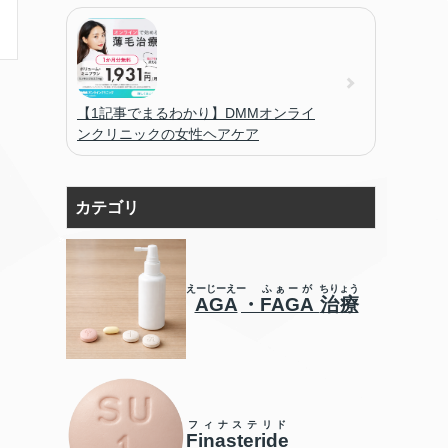
【1記事でまるわかり】DMMオンライ
ンクリニックの女性ヘアケア
カテゴリ
えーじーえー
ふぁーが
ちりょう
AGA
・
FAGA
治療
フィナステリド
Finasteride