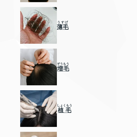
うすげ
薄毛
ぞうもう
増毛
しょくもう
植毛