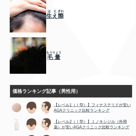
は
え
ぎわ
生
え
際
もうりょう
毛量
価格ランキング記事（男性用）
【レベル1（Ⅰ型）】フィナステリドが安い
AGAクリニック比較ランキング
【レベル2（Ⅰ型）】ミノキシジル（外用
薬）が安いAGAクリニック比較ランキング