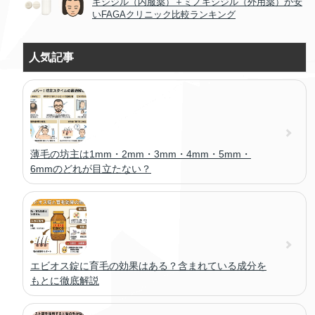
キシジル（内服薬）＋ミノキシジル（外用薬）が安
いFAGAクリニック比較ランキング
人気記事
薄毛の坊主は1mm・2mm・3mm・4mm・5mm・
6mmのどれが目立たない？
エビオス錠に育毛の効果はある？含まれている成分を
もとに徹底解説