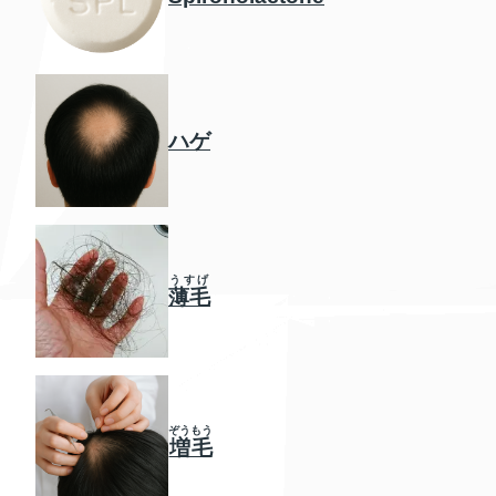
ハゲ
うすげ
薄毛
ぞうもう
増毛