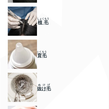
しょくもう
植毛
いくもう
育毛
ぬけげ
抜け毛