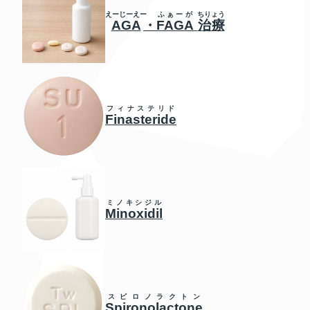
えーじーえー
ふぁーが
ちりょう
AGA
・
FAGA
治療
フィナステリド
Finasteride
ミノキシジル
Minoxidil
スピロノラクトン
Spironolactone