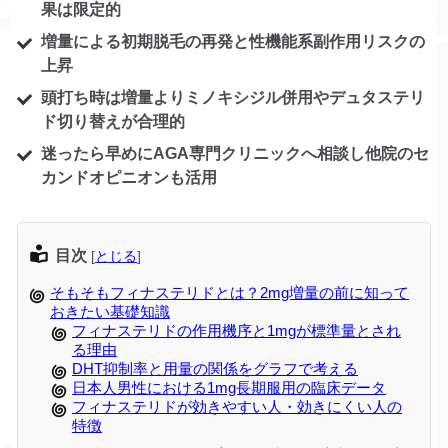
果は限定的
増量による初期脱毛の再発と性機能系副作用リスクの
上昇
頭打ち時は増量よりミノキシジル併用やデュタステリ
ド切り替えが合理的
迷ったら早めにAGA専門クリニックへ相談し他院のセ
カンドオピニオンも活用
目次
[
とじる
]
そもそもフィナステリドとは？2mg増量の前に知って
おきたい基礎知識
フィナステリドの作用機序と1mgが標準量とされ
る理由
DHT抑制率と用量の関係をグラフで考える
日本人男性における1mg長期服用の臨床データ
フィナステリドが効きやすい人・効きにくい人の
特徴