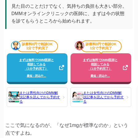
見た目のことだけでなく、気持ちの負担も大きい部分。
DMMオンラインクリニックの医師に、まずは今の状態
を診てもらうところから始められます。
診察料0円で相談OK
診察料0円で相談OK
1分で予約完了
1分で予約完了
まずは無料でDMM医師と
まずは無料でDMM医師と
相談してみる
相談してみる
（1分予約完了）
（1分予約完了）
最短：読込中…
最短：読込中…
または男性向けのDMM解
または女性向けのDMM解
説記事を読んでから予約す
説記事を読んでから予約す
る
る
ここで気になるのが、「なぜ1mgが標準なのか」という
点ですよね。