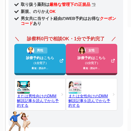
取り扱う薬剤は
厳格な管理下の正規品
*9
新規、のりかえ
OK
男女共に当サイト経由のWEB予約はお得な
クーポン
コード
あり
診察料0円で相談OK・1分で予約完了
男性
女性
診療予約はこちら
診療予約はこちら
（1分完了）
（1分完了）
最短：読込中…
最短：読込中…
または男性向けのDMM
または女性向けのDMM
解説記事を読んでから予
解説記事を読んでから予
約する
約する