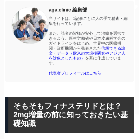
aga.clinic 編集部
当サイトは、1記事ごとに人の手で精査・編
集を行っています。
また、読者の皆様が安心して治療を選択で
きるよう、厚生労働省や日本皮膚科学会の
ガイドラインをはじめ、世界中の医療機
関・政府機関から発表された
信頼できる論
文・データ（欧米の大規模研究やアジア人
を対象としたもの）
を基に作成していま
す。
代表者プロフィールはこちら
そもそもフィナステリドとは？
2mg増量の前に知っておきたい基
礎知識