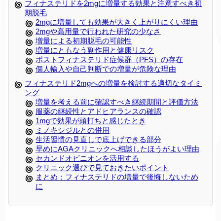
フィナステリドを2mgに増量する効果と注意すべき初
期脱毛
2mgに増量しても効果が大きく上がりにくい理由
2mgや高用量で行われた研究の少なさ
増量による初期脱毛の可能性
増量にともなう副作用と健康リスク
ポストフィナステリド症候群（PFS）の存在
個人輸入や自己判断での増量が危険な理由
フィナステリド2mgへの増量を検討する適切なタイミ
ング
増量を考える前に確認すべき継続期間と評価方法
服薬の継続性とアドヒアランスの確認
1mgで効果が頭打ちと感じたとき
ミノキシジルとの併用
生活習慣の見直しで底上げできる部分
早めにAGAクリニックへ相談したほうがよい理由
セカンドオピニオンを活用する
クリニック選びで見ておきたいポイント
まとめ：フィナステリドの増量で後悔しないため
に