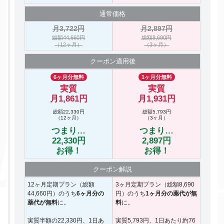
通常価格
月3,722円
月2,897円
総額44,660円
総額8,690円
（12ヶ月）
（3ヶ月）
クーポン
適用後
6ヶ月分無料
1ヶ月分無料
実質
実質
月1,861円
月1,931円
総額22,330円
総額5,793円
（12ヶ月）
（3ヶ月）
つまり…
つまり…
22,330円
2,897円
お得！
お得！
クーポン
解説
12ヶ月定期プラン（総額
3ヶ月定期プラン（総額8,690
44,660円）のうち
6ヶ月分の
円）のうち
1ヶ月分の薬代が無
薬代が無料
に。
料
に。
実質半額の22,330円、1日あ
実質5,793円、1日あたり約76