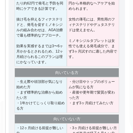
たり約62円で発毛と予防を同
円から本格的なヘアケアを始
時にケアできる計算です。
められます。
抜け毛を抑えるフィナステリ
女性の薄毛には、男性用のフ
ドと、発毛を促すミノキシジ
ィナステリドやデュタステリ
ルの組み合わせは、AGA治療
ドは使えません。
で最も標準的なアプローチ。
ミノキシジルタブレットは女
効果を実感するまでは3〜6ヶ
性でも使える発毛成分で、ま
月かかるとされるため、12ヶ
ず3ヶ月試すのに適した内容で
月続けられるこのプランは理
す。
にかなっています。
向いて
いる方
・生え際や頭頂部が気になり
・分け目やトップのボリュー
始めた方
ムが気になる方
・まず標準的な治療から始め
・産後や更年期で髪質が変わ
たい方
った方
・1年かけてじっくり取り組め
・まず3ヶ月続けてみたい方
る方
向いて
いない方
・12ヶ月続ける前提が難しい
・3ヶ月続ける前提が難しい方