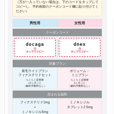
（万が一入っていない場合は、下のコードを
タップ
して
コピーし、予約画面のクーポンコード欄に貼り付けてく
ださい）
男性用
女性用
クーポン
コード
docaga
dnex
⧉
⧉
タップでコピー
タップでコピー
対象プラン
発毛ライトプラン
ボリューム・
フィナステリドセット
ミニプラン
らくらく定期便
らくらく定期便
12ヶ月ごと
3ヶ月ごと
（解約手数料なし）
（解約手数料なし）
含まれる
薬剤
フィナステリド1mg
ミノキシジル
＋
タブレット2.5mg
ミノキシジル5mg