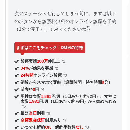
次のステージへ進行してしまう前に、まずは以下
のボタンから診察料無料のオンライン診療を予約
（1分で完了）してみてくださいね👇
まずはここをチェック！DMMの特徴
診療実績
200万
件以上
*1
94%
が効果を実感
*2
24時間
オンライン診療
*3
初診からスマホで完結（通院時間・待ち時間
0
分）
診察料
0
円
*4
男性は実質
1,861
円/月（1日あたり約62円）、女性は
実質
1,931
円/月（1日あたり約76円）から始められる
*5
最短
当日
到着
*6
全額返金保証
制度あり
*7
いつでも解約
OK
・解約手数料
なし
*8