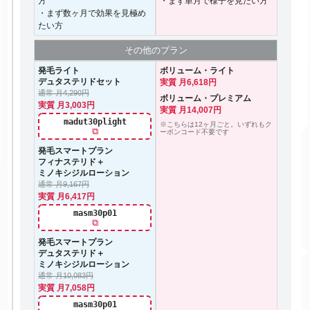
方
・まず単月で様子を見たい方
・まず数ヶ月で効果を見極め
たい方
その他の
プラン
発毛ライト
ボリューム・ライト
デュタステリドセット
実質 月6,618円
通常 月4,290円
ボリューム・プレミアム
実質 月3,003円
実質 月14,007円
madut30plight
※こちらは12ヶ月ごと。いずれもク
⧉
ーポンコード不要です
発毛スマートプラン
フィナステリド＋
ミノキシジルローション
通常 月9,167円
実質 月6,417円
masm30p01
⧉
発毛スマートプラン
デュタステリド＋
ミノキシジルローション
通常 月10,083円
実質 月7,058円
masm30p01