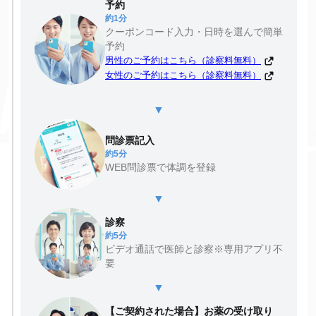
予約
約1分
クーポンコード入力・日時を選んで簡単
予約
男性のご予約はこちら（診察料無料）
女性のご予約はこちら（診察料無料）
▼
問診票記入
約5分
WEB問診票で体調を登録
▼
診察
約5分
ビデオ通話で医師と診察※専用アプリ不
要
▼
【ご契約された場合】お薬の受け取り