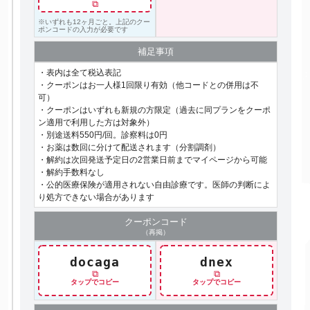
⧉
※いずれも12ヶ月ごと。上記のクー
ポンコードの入力が必要です
補足事項
・表内は全て税込表記
・クーポンはお一人様1回限り有効（他コードとの併用は不
可）
・クーポンはいずれも新規の方限定（過去に同プランをクーポ
ン適用で利用した方は対象外）
・別途送料550円/回。診察料は0円
・お薬は数回に分けて配送されます（分割調剤）
・解約は次回発送予定日の2営業日前までマイページから可能
・解約手数料なし
・公的医療保険が適用されない自由診療です。医師の判断によ
り処方できない場合があります
クーポン
コード
（再掲）
docaga
dnex
⧉
⧉
タップでコピー
タップでコピー