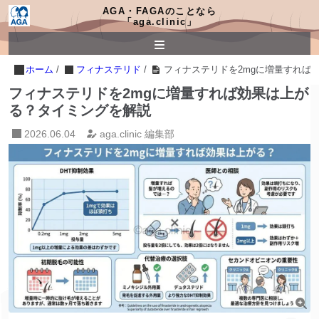
AGA・FAGAのことなら
「aga.clinic」
ホーム
/
フィナステリド
/
フィナステリドを2mgに増量すれば
フィナステリドを2mgに増量すれば効果は上が
る？タイミングを解説
2026.06.04
aga.clinic 編集部