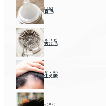
いくもう
育毛
ぬけげ
抜け毛
は
え
ぎわ
生
え
際
もうりょう