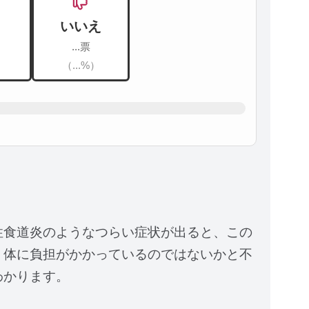
いいえ
...票
）
（...%）
性食道炎のようなつらい症状が出ると、この
、体に負担がかかっているのではないかと不
わかります。