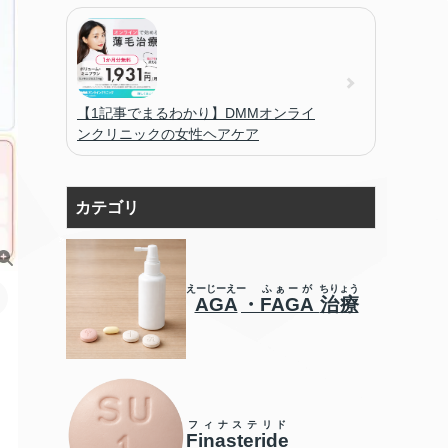
【1記事でまるわかり】DMMオンライ
ンクリニックの女性ヘアケア
カテゴリ
えーじーえー
ふぁーが
ちりょう
AGA
・
FAGA
治療
フィナステリド
Finasteride