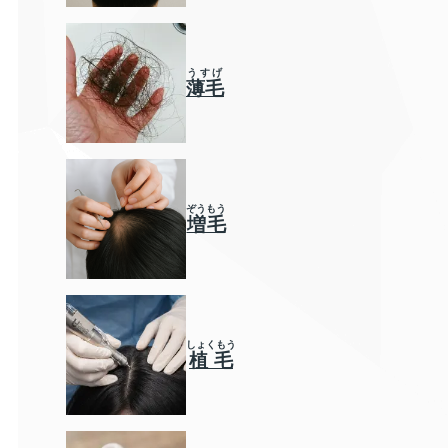
うすげ
薄毛
ぞうもう
増毛
しょくもう
植毛