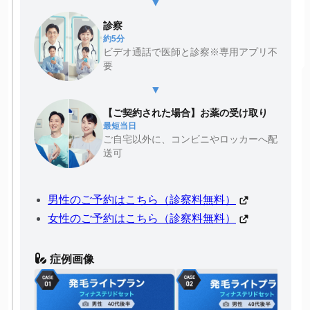
▼
診察
約5分
ビデオ通話で医師と診察※専用アプリ不
要
▼
【ご契約された場合】お薬の受け取り
最短当日
ご自宅以外に、コンビニやロッカーへ配
送可
男性のご予約はこちら（診察料無料）
女性のご予約はこちら（診察料無料）
症例画像