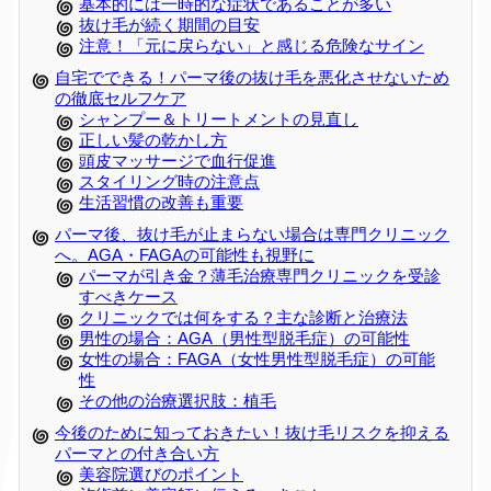
基本的には一時的な症状であることが多い
抜け毛が続く期間の目安
注意！「元に戻らない」と感じる危険なサイン
自宅でできる！パーマ後の抜け毛を悪化させないため
の徹底セルフケア
シャンプー＆トリートメントの見直し
正しい髪の乾かし方
頭皮マッサージで血行促進
スタイリング時の注意点
生活習慣の改善も重要
パーマ後、抜け毛が止まらない場合は専門クリニック
へ。AGA・FAGAの可能性も視野に
パーマが引き金？薄毛治療専門クリニックを受診
すべきケース
クリニックでは何をする？主な診断と治療法
男性の場合：AGA（男性型脱毛症）の可能性
女性の場合：FAGA（女性男性型脱毛症）の可能
性
その他の治療選択肢：植毛
今後のために知っておきたい！抜け毛リスクを抑える
パーマとの付き合い方
美容院選びのポイント