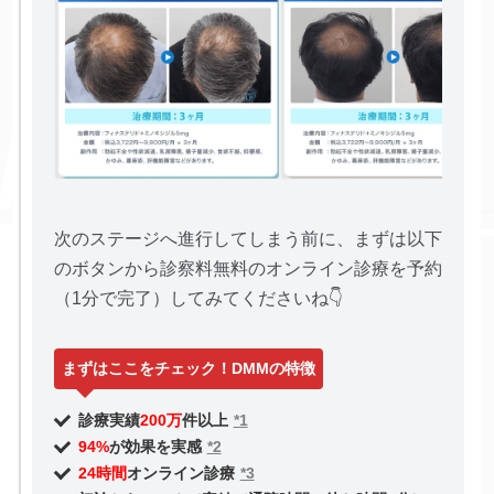
次のステージへ進行してしまう前に、まずは以下
のボタンから診察料無料のオンライン診療を予約
（1分で完了）してみてくださいね👇
まずはここをチェック！DMMの特徴
診療実績
200万
件以上
*1
94%
が効果を実感
*2
24時間
オンライン診療
*3