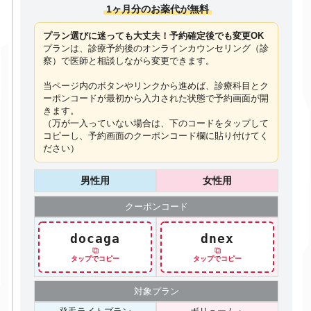
1ヶ月分のお薬代が無料
プラン選びに迷っても大丈夫！予約確定後でも変更OK
プランは、診療予約後のオンラインカウンセリング（診
察）で医師と相談しながら変更できます。
当ページ内のボタンやリンクから進めば、診療科目とク
ーポンコードが最初から入力された状態で予約画面が開
きます。
（万が一入っていない場合は、下のコードを
タップ
して
コピーし、予約画面のクーポンコード欄に貼り付けてく
ださい）
男性用
女性用
クーポン
コード
docaga
dnex
⧉
⧉
タップでコピー
タップでコピー
対象プラン