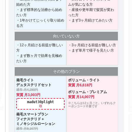
始めた方
ムが気になる方
・まず標準的な治療から始め
・産後や更年期で髪質が変わ
たい方
った方
・1年かけてじっくり取り組め
・まず3ヶ月続けてみたい方
る方
向いて
いない方
・12ヶ月続ける前提が難しい
・3ヶ月続ける前提が難しい方
方
・まず単月で様子を見たい方
・まず数ヶ月で効果を見極め
たい方
その他の
プラン
発毛ライト
ボリューム・ライト
デュタステリドセット
実質 月6,618円
通常 月4,290円
ボリューム・プレミアム
実質 月3,003円
実質 月14,007円
madut30plight
※こちらは12ヶ月ごと。いずれもク
⧉
ーポンコード不要です
発毛スマートプラン
フィナステリド＋
ミノキシジルローション
通常 月9,167円