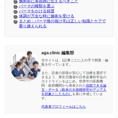
施術前に美容師に伝えるべきこと
パーマの種類を選ぶ
パーマをかける頻度
体調が万全な時に施術を受ける
まとめ：パーマ後の抜け毛は正しい知識とケアで
乗り越えられる
aga.clinic 編集部
当サイトは、1記事ごとに人の手で精査・編
集を行っています。
また、読者の皆様が安心して治療を選択で
きるよう、厚生労働省や日本皮膚科学会の
ガイドラインをはじめ、世界中の医療機
関・政府機関から発表された
信頼できる論
文・データ（欧米の大規模研究やアジア人
を対象としたもの）
を基に作成していま
す。
代表者プロフィールはこちら