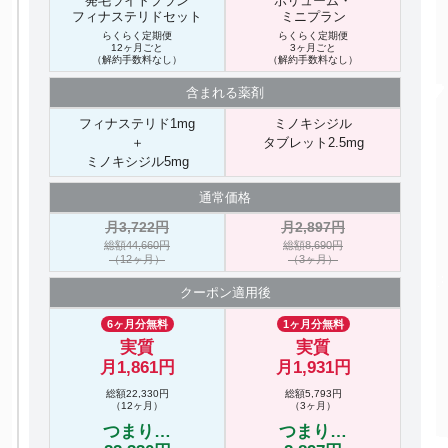
発毛ライトプラン
ボリューム・
フィナステリドセット
ミニプラン
らくらく定期便
らくらく定期便
12ヶ月ごと
3ヶ月ごと
（解約手数料なし）
（解約手数料なし）
含まれる
薬剤
フィナステリド1mg
ミノキシジル
＋
タブレット2.5mg
ミノキシジル5mg
通常価格
月3,722円
月2,897円
総額44,660円
総額8,690円
（12ヶ月）
（3ヶ月）
クーポン
適用後
6ヶ月分無料
1ヶ月分無料
実質
実質
月1,861円
月1,931円
総額22,330円
総額5,793円
（12ヶ月）
（3ヶ月）
つまり…
つまり…