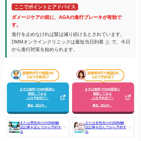
ここでポイントとアドバイス
ダメージケアの前に、AGAの進行ブレーキが有効で
す。
進行を止めなければ髪は減り続けるとされています。
DMMオンラインクリニックは最短当日到着
※
で、今日
から進行対策を始められます。
診察料0円で相談OK
診察料0円で相談OK
1分で予約完了
1分で予約完了
まずは無料でDMM医師と
まずは無料でDMM医師と
相談してみる
相談してみる
（1分予約完了）
（1分予約完了）
最短：読込中…
最短：読込中…
または男性向けのDMM解
または女性向けのDMM解
説記事を読んでから予約す
説記事を読んでから予約す
る
る