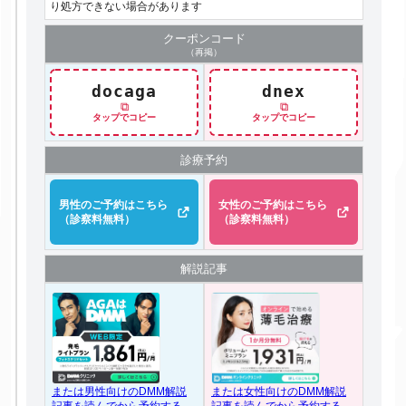
り処方できない場合があります
クーポン
コード
（再掲）
docaga
dnex
⧉
⧉
タップでコピー
タップでコピー
診療予約
男性のご予約はこちら
女性のご予約はこちら
（診察料無料）
（診察料無料）
解説記事
または女性向けのDMM解説
または男性向けのDMM解説
記事を読んでから予約する
記事を読んでから予約する