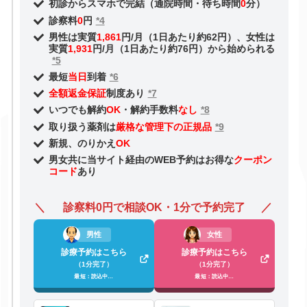
初診からスマホで完結（通院時間・待ち時間
0
分）
診察料
0
円
*4
男性は実質
1,861
円/月（1日あたり約62円）、女性は
実質
1,931
円/月（1日あたり約76円）から始められる
*5
最短
当日
到着
*6
全額返金保証
制度あり
*7
いつでも解約
OK
・解約手数料
なし
*8
取り扱う薬剤は
厳格な管理下の正規品
*9
新規、のりかえ
OK
男女共に当サイト経由のWEB予約はお得な
クーポン
コード
あり
診察料0円で相談OK・1分で予約完了
男性
女性
診療予約はこちら
診療予約はこちら
（1分完了）
（1分完了）
最短：読込中…
最短：読込中…