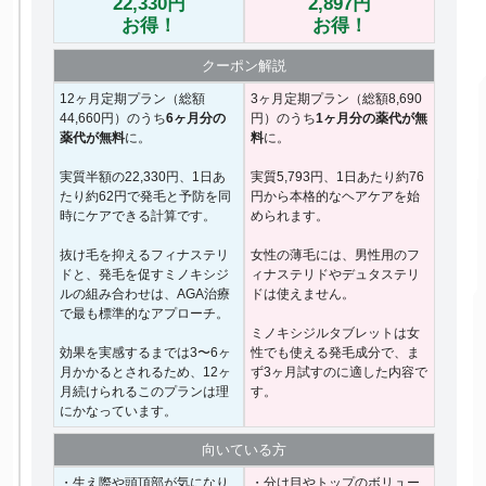
22,330円
2,897円
お得！
お得！
クーポン
解説
12ヶ月定期プラン（総額
3ヶ月定期プラン（総額8,690
44,660円）のうち
6ヶ月分の
円）のうち
1ヶ月分の薬代が無
薬代が無料
に。
料
に。
実質半額の22,330円、1日あ
実質5,793円、1日あたり約76
たり約62円で発毛と予防を同
円から本格的なヘアケアを始
時にケアできる計算です。
められます。
抜け毛を抑えるフィナステリ
女性の薄毛には、男性用のフ
ドと、発毛を促すミノキシジ
ィナステリドやデュタステリ
ルの組み合わせは、AGA治療
ドは使えません。
で最も標準的なアプローチ。
ミノキシジルタブレットは女
効果を実感するまでは3〜6ヶ
性でも使える発毛成分で、ま
月かかるとされるため、12ヶ
ず3ヶ月試すのに適した内容で
月続けられるこのプランは理
す。
にかなっています。
向いて
いる方
・生え際や頭頂部が気になり
・分け目やトップのボリュー