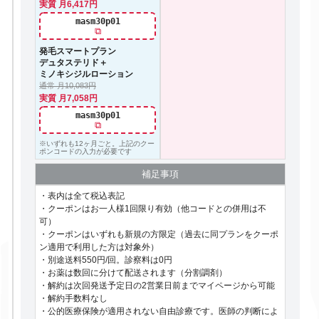
実質 月6,417円
masm30p01
⧉
発毛スマートプラン
デュタステリド＋
ミノキシジルローション
通常 月10,083円
実質 月7,058円
masm30p01
⧉
※いずれも12ヶ月ごと。上記のクー
ポンコードの入力が必要です
補足事項
・表内は全て税込表記
・クーポンはお一人様1回限り有効（他コードとの併用は不
可）
・クーポンはいずれも新規の方限定（過去に同プランをクーポ
ン適用で利用した方は対象外）
・別途送料550円/回。診察料は0円
・お薬は数回に分けて配送されます（分割調剤）
・解約は次回発送予定日の2営業日前までマイページから可能
・解約手数料なし
・公的医療保険が適用されない自由診療です。医師の判断によ