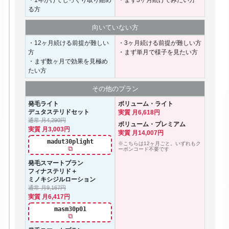
・1年かけてじっくり取り組め
・まず3ヶ月続けてみたい方
る方
向いて
いない方
・12ヶ月続ける前提が難しい
・3ヶ月続ける前提が難しい方
方
・まず単月で様子を見たい方
・まず数ヶ月で効果を見極め
たい方
その他の
プラン
発毛ライト
ボリューム・ライト
デュタステリドセット
実質 月6,618円
通常 月4,290円
ボリューム・プレミアム
実質 月3,003円
実質 月14,007円
madut30plight
※こちらは12ヶ月ごと。いずれもク
⧉
ーポンコード不要です
発毛スマートプラン
フィナステリド＋
ミノキシジルローション
通常 月9,167円
実質 月6,417円
masm30p01
⧉