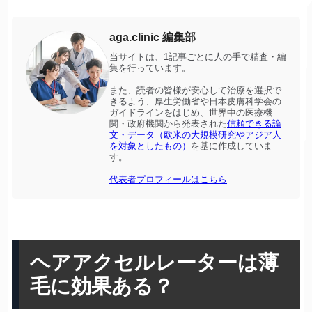
aga.clinic 編集部
当サイトは、1記事ごとに人の手で精査・編
集を行っています。
また、読者の皆様が安心して治療を選択で
きるよう、厚生労働省や日本皮膚科学会の
ガイドラインをはじめ、世界中の医療機
関・政府機関から発表された
信頼できる論
文・データ（欧米の大規模研究やアジア人
を対象としたもの）
を基に作成していま
す。
代表者プロフィールはこちら
ヘアアクセルレーターは薄
毛に効果ある？