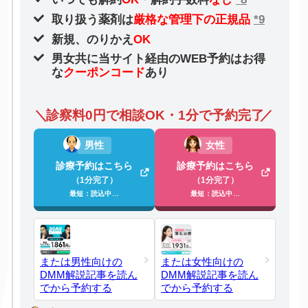
取り扱う薬剤は
厳格な管理下の正規品
*9
新規、のりかえ
OK
男女共に当サイト経由のWEB予約はお得
な
クーポンコード
あり
診察料0円で相談OK・1分で予約完了
男性
女性
診療予約はこちら
診療予約はこちら
（1分完了）
（1分完了）
最短：読込中…
最短：読込中…
または男性向けの
または女性向けの
DMM解説記事を読ん
DMM解説記事を読ん
でから予約する
でから予約する