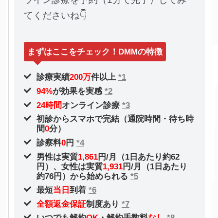
てくださいね👇
まずはここをチェック！DMMの特徴
診療実績
200万
件以上
*1
94%
が効果を実感
*2
24時間
オンライン診療
*3
初診からスマホで完結（通院時間・待ち時
間
0
分）
診察料
0
円
*4
男性は実質
1,861
円/月（1日あたり約62
円）、女性は実質
1,931
円/月（1日あたり
約76円）から始められる
*5
最短
当日
到着
*6
全額返金保証
制度あり
*7
いつでも解約
OK
・解約手数料
なし
*8