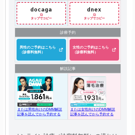
docaga
dnex
⧉
⧉
タップでコピー
タップでコピー
診療予約
男性のご予約はこちら
女性のご予約はこちら
（診察料無料）
（診察料無料）
解説記事
または女性向けのDMM解説
または男性向けのDMM解説
記事を読んでから予約する
記事を読んでから予約する