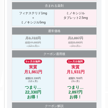
含まれる
薬剤
フィナステリド1mg
ミノキシジル
＋
タブレット2.5mg
ミノキシジル5mg
通常価格
月3,722円
月2,897円
総額44,660円
総額8,690円
（12ヶ月）
（3ヶ月）
クーポン
適用後
6ヶ月分無料
1ヶ月分無料
実質
実質
月1,861円
月1,931円
総額22,330円
総額5,793円
（12ヶ月）
（3ヶ月）
つまり…
つまり…
22,330円
2,897円
お得！
お得！
クーポン
解説