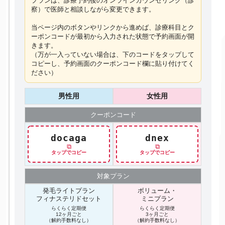
プランは、診療予約後のオンラインカウンセリング（診
察）で医師と相談しながら変更できます。
当ページ内のボタンやリンクから進めば、診療科目とク
ーポンコードが最初から入力された状態で予約画面が開
きます。
（万が一入っていない場合は、下のコードを
タップ
して
コピーし、予約画面のクーポンコード欄に貼り付けてく
ださい）
男性用
女性用
クーポン
コード
docaga
dnex
⧉
⧉
タップでコピー
タップでコピー
対象プラン
発毛ライトプラン
ボリューム・
フィナステリドセット
ミニプラン
らくらく定期便
らくらく定期便
12ヶ月ごと
3ヶ月ごと
（解約手数料なし）
（解約手数料なし）