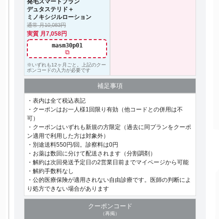
発毛スマートプラン
デュタステリド＋
ミノキシジルローション
通常 月10,083円
実質 月7,058円
masm30p01
⧉
※いずれも12ヶ月ごと。上記のクー
ポンコードの入力が必要です
補足事項
・表内は全て税込表記
・クーポンはお一人様1回限り有効（他コードとの併用は不
可）
・クーポンはいずれも新規の方限定（過去に同プランをクーポ
ン適用で利用した方は対象外）
・別途送料550円/回。診察料は0円
・お薬は数回に分けて配送されます（分割調剤）
・解約は次回発送予定日の2営業日前までマイページから可能
・解約手数料なし
・公的医療保険が適用されない自由診療です。医師の判断によ
り処方できない場合があります
クーポン
コード
（再掲）