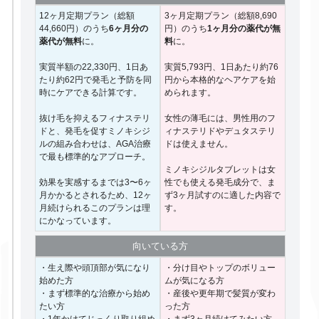
12ヶ月定期プラン（総額
3ヶ月定期プラン（総額8,690
44,660円）のうち
6ヶ月分の
円）のうち
1ヶ月分の薬代が無
薬代が無料
に。
料
に。
実質半額の22,330円、1日あ
実質5,793円、1日あたり約76
たり約62円で発毛と予防を同
円から本格的なヘアケアを始
時にケアできる計算です。
められます。
抜け毛を抑えるフィナステリ
女性の薄毛には、男性用のフ
ドと、発毛を促すミノキシジ
ィナステリドやデュタステリ
ルの組み合わせは、AGA治療
ドは使えません。
で最も標準的なアプローチ。
ミノキシジルタブレットは女
効果を実感するまでは3〜6ヶ
性でも使える発毛成分で、ま
月かかるとされるため、12ヶ
ず3ヶ月試すのに適した内容で
月続けられるこのプランは理
す。
にかなっています。
向いて
いる方
・生え際や頭頂部が気になり
・分け目やトップのボリュー
始めた方
ムが気になる方
・まず標準的な治療から始め
・産後や更年期で髪質が変わ
たい方
った方