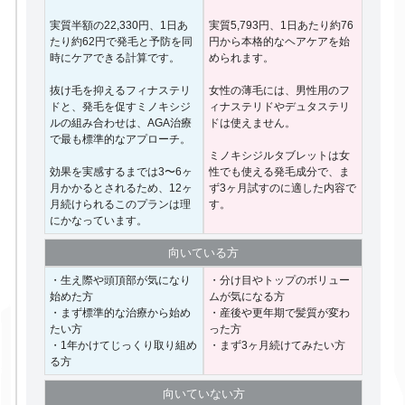
実質半額の22,330円、1日あ
実質5,793円、1日あたり約76
たり約62円で発毛と予防を同
円から本格的なヘアケアを始
時にケアできる計算です。
められます。
抜け毛を抑えるフィナステリ
女性の薄毛には、男性用のフ
ドと、発毛を促すミノキシジ
ィナステリドやデュタステリ
ルの組み合わせは、AGA治療
ドは使えません。
で最も標準的なアプローチ。
ミノキシジルタブレットは女
効果を実感するまでは3〜6ヶ
性でも使える発毛成分で、ま
月かかるとされるため、12ヶ
ず3ヶ月試すのに適した内容で
月続けられるこのプランは理
す。
にかなっています。
向いて
いる方
・生え際や頭頂部が気になり
・分け目やトップのボリュー
始めた方
ムが気になる方
・まず標準的な治療から始め
・産後や更年期で髪質が変わ
たい方
った方
・1年かけてじっくり取り組め
・まず3ヶ月続けてみたい方
る方
向いて
いない方