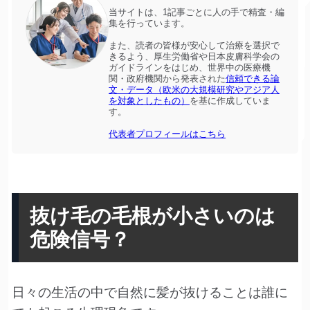
当サイトは、1記事ごとに人の手で精査・編
集を行っています。
また、読者の皆様が安心して治療を選択で
きるよう、厚生労働省や日本皮膚科学会の
ガイドラインをはじめ、世界中の医療機
関・政府機関から発表された
信頼できる論
文・データ（欧米の大規模研究やアジア人
を対象としたもの）
を基に作成していま
す。
代表者プロフィールはこちら
抜け毛の毛根が小さいのは
危険信号？
日々の生活の中で自然に髪が抜けることは誰に