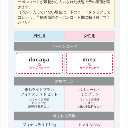
ーポンコードが最初から入力された状態で予約画面が開
きます。
（万が一入っていない場合は、下のコードを
タップ
して
コピーし、予約画面のクーポンコード欄に貼り付けてく
ださい）
男性用
女性用
クーポン
コード
docaga
dnex
⧉
⧉
タップでコピー
タップでコピー
対象プラン
発毛ライトプラン
ボリューム・
フィナステリドセット
ミニプラン
らくらく定期便
らくらく定期便
12ヶ月ごと
3ヶ月ごと
（解約手数料なし）
（解約手数料なし）
含まれる
薬剤
フィナステリド1mg
ミノキシジル