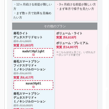
・12ヶ月続ける前提が難しい
・3ヶ月続ける前提が難しい方
方
・まず単月で様子を見たい方
・まず数ヶ月で効果を見極め
たい方
その他の
プラン
発毛ライト
ボリューム・ライト
デュタステリドセット
実質 月6,618円
通常 月4,290円
ボリューム・プレミアム
実質 月3,003円
実質 月14,007円
madut30plight
※こちらは12ヶ月ごと。いずれもク
⧉
ーポンコード不要です
発毛スマートプラン
フィナステリド＋
ミノキシジルローション
通常 月9,167円
実質 月6,417円
masm30p01
⧉
発毛スマートプラン
デュタステリド＋
ミノキシジルローション
通常 月10,083円