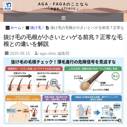
AGA・FAGAのことなら
「aga.clinic」
ホーム
/
抜け毛
/
抜け毛の毛根が小さいとハゲる前兆？正常な
抜け毛の毛根が小さいとハゲる前兆？正常な毛
根との違いを解説
2025.08.15
aga.clinic 編集部