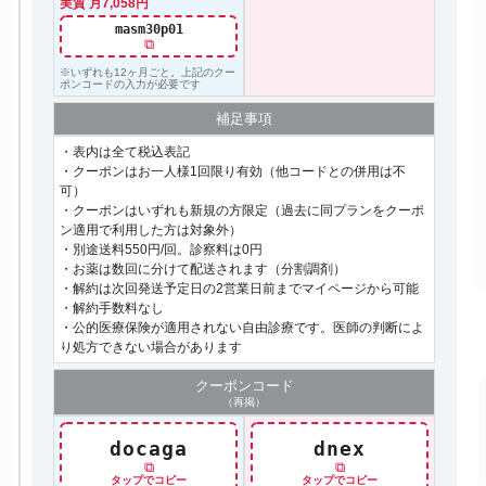
実質 月7,058円
masm30p01
⧉
※いずれも12ヶ月ごと。上記のクー
ポンコードの入力が必要です
補足事項
・表内は全て税込表記
・クーポンはお一人様1回限り有効（他コードとの併用は不
可）
・クーポンはいずれも新規の方限定（過去に同プランをクーポ
ン適用で利用した方は対象外）
・別途送料550円/回。診察料は0円
・お薬は数回に分けて配送されます（分割調剤）
・解約は次回発送予定日の2営業日前までマイページから可能
・解約手数料なし
・公的医療保険が適用されない自由診療です。医師の判断によ
り処方できない場合があります
クーポン
コード
（再掲）
docaga
dnex
⧉
⧉
タップでコピー
タップでコピー