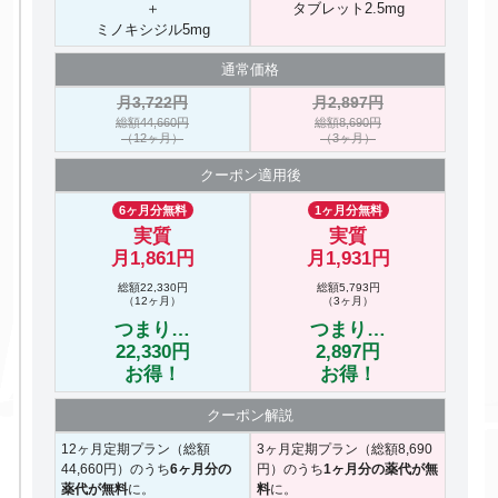
＋
タブレット2.5mg
ミノキシジル5mg
通常価格
月3,722円
月2,897円
総額44,660円
総額8,690円
（12ヶ月）
（3ヶ月）
クーポン
適用後
6ヶ月分無料
1ヶ月分無料
実質
実質
月1,861円
月1,931円
総額22,330円
総額5,793円
（12ヶ月）
（3ヶ月）
つまり…
つまり…
22,330円
2,897円
お得！
お得！
クーポン
解説
12ヶ月定期プラン（総額
3ヶ月定期プラン（総額8,690
44,660円）のうち
6ヶ月分の
円）のうち
1ヶ月分の薬代が無
薬代が無料
に。
料
に。