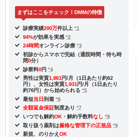
まずはここをチェック！DMMの特徴
診療実績
200万
件以上
*1
94%
が効果を実感
*2
24時間
オンライン診療
*3
初診からスマホで完結（通院時間・待ち時
間
0
分）
診察料
0
円
*4
男性は実質
1,861
円/月（1日あたり約62
円）、女性は実質
1,931
円/月（1日あたり
約76円）から始められる
*5
最短
当日
到着
*6
全額返金保証
制度あり
*7
いつでも解約
OK
・解約手数料
なし
*8
取り扱う薬剤は
厳格な管理下の正規品
*9
新規、のりかえ
OK