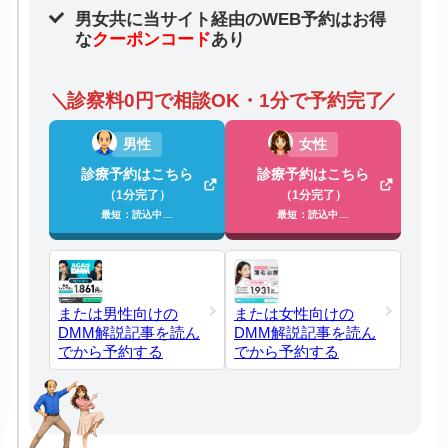
男女共に当サイト経由のWEB予約はお得
な
クーポンコード
あり
診察料0円で相談OK・1分で予約完了
男性
女性
診療予約はこちら
診療予約はこちら
（1分完了）
（1分完了）
最短：読込中…
最短：読込中…
または男性向けの
または女性向けの
DMM解説記事を読ん
DMM解説記事を読ん
でから予約する
でから予約する