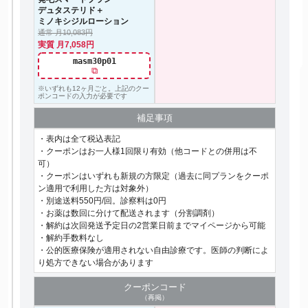
デュタステリド＋
ミノキシジルローション
通常 月10,083円
実質 月7,058円
masm30p01
⧉
※いずれも12ヶ月ごと。上記のクー
ポンコードの入力が必要です
補足事項
・表内は全て税込表記
・クーポンはお一人様1回限り有効（他コードとの併用は不
可）
・クーポンはいずれも新規の方限定（過去に同プランをクーポ
ン適用で利用した方は対象外）
・別途送料550円/回。診察料は0円
・お薬は数回に分けて配送されます（分割調剤）
・解約は次回発送予定日の2営業日前までマイページから可能
・解約手数料なし
・公的医療保険が適用されない自由診療です。医師の判断によ
り処方できない場合があります
クーポン
コード
（再掲）