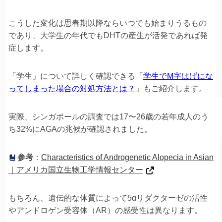
こうした変化は思春期以降ならいつでも始まりうるもの
であり、大学生の年代でもDHTの産生が活発であれば発
症します。
「学生」について詳しく確認できる「
学生でM字はげにな
ってしまった場合の対処方法とは？
」もご紹介します。
実際、シンガポールの調査では17〜26歳の若年成人のう
ち32%にAGAの兆候が確認されました。
参考
：
Characteristics of Androgenetic Alopecia in Asian
｜アメリカ国立生物工学情報センター
もちろん、遺伝的な体質によって5αリダクターゼの活性
やアンドロゲン受容体（AR）の感受性は異なります。