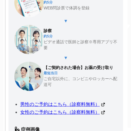
約5分
WEB問診票で体調を登録
▼
診察
約5分
ビデオ通話で医師と診察※専用アプリ不
要
▼
【ご契約された場合】お薬の受け取り
最短当日
ご自宅以外に、コンビニやロッカーへ配
送可
男性のご予約はこちら（診察料無料）
女性のご予約はこちら（診察料無料）
症例画像