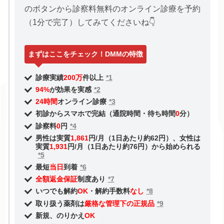
のボタンから診察料無料のオンライン診療を予約
（1分で完了）してみてくださいね👇
まずはここをチェック！DMMの特徴
診療実績
200万
件以上
*1
94%
が効果を実感
*2
24時間
オンライン診療
*3
初診からスマホで完結（通院時間・待ち時間
0
分）
診察料
0
円
*4
男性は実質
1,861
円/月（1日あたり約62円）、女性は
実質
1,931
円/月（1日あたり約76円）から始められる
*5
最短
当日
到着
*6
全額返金保証
制度あり
*7
いつでも解約
OK
・解約手数料
なし
*8
取り扱う薬剤は
厳格な管理下の正規品
*9
新規、のりかえ
OK