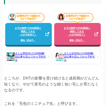
診察料0円で相談OK
診察料0円で相談OK
1分で予約完了
1分で予約完了
まずは無料でDMM医師と
まずは無料でDMM医師と
相談してみる
相談してみる
（1分予約完了）
（1分予約完了）
最短：読込中…
最短：読込中…
または男性向けのDMM解
または女性向けのDMM解
説記事を読んでから予約す
説記事を読んでから予約す
る
る
ところが、DHTの影響を受け続けると成長期がどんどん
短くなり、やがて産毛のような細く短い毛しか育たなく
なるのです。
これを「毛包のミニチュア化」と呼びます。