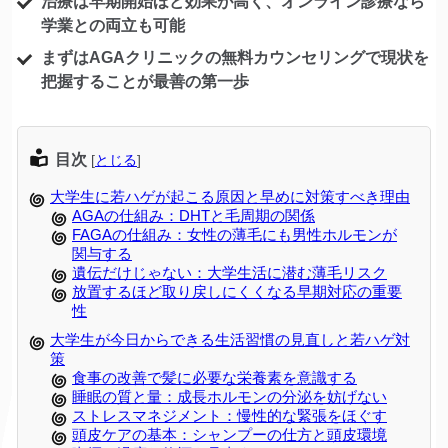
治療は早期開始ほど効果が高く、オンライン診療なら
学業との両立も可能
まずはAGAクリニックの無料カウンセリングで現状を
把握することが最善の第一歩
目次
[
とじる
]
大学生に若ハゲが起こる原因と早めに対策すべき理由
AGAの仕組み：DHTと毛周期の関係
FAGAの仕組み：女性の薄毛にも男性ホルモンが
関与する
遺伝だけじゃない：大学生活に潜む薄毛リスク
放置するほど取り戻しにくくなる早期対応の重要
性
大学生が今日からできる生活習慣の見直しと若ハゲ対
策
食事の改善で髪に必要な栄養素を意識する
睡眠の質と量：成長ホルモンの分泌を妨げない
ストレスマネジメント：慢性的な緊張をほぐす
頭皮ケアの基本：シャンプーの仕方と頭皮環境