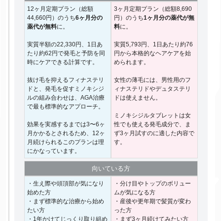
12ヶ月定期プラン（総額
3ヶ月定期プラン（総額8,690
44,660円）のうち
6ヶ月分の
円）のうち
1ヶ月分の薬代が無
薬代が無料
に。
料
に。
実質半額の22,330円、1日あ
実質5,793円、1日あたり約76
たり約62円で発毛と予防を同
円から本格的なヘアケアを始
時にケアできる計算です。
められます。
抜け毛を抑えるフィナステリ
女性の薄毛には、男性用のフ
ドと、発毛を促すミノキシジ
ィナステリドやデュタステリ
ルの組み合わせは、AGA治療
ドは使えません。
で最も標準的なアプローチ。
ミノキシジルタブレットは女
効果を実感するまでは3〜6ヶ
性でも使える発毛成分で、ま
月かかるとされるため、12ヶ
ず3ヶ月試すのに適した内容で
月続けられるこのプランは理
す。
にかなっています。
向いて
いる方
・生え際や頭頂部が気になり
・分け目やトップのボリュー
始めた方
ムが気になる方
・まず標準的な治療から始め
・産後や更年期で髪質が変わ
たい方
った方
・1年かけてじっくり取り組め
・まず3ヶ月続けてみたい方