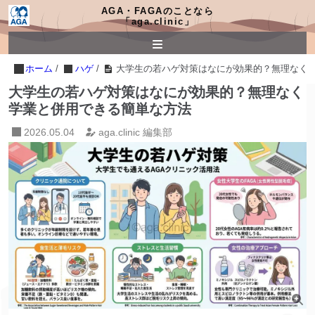
AGA・FAGAのことなら
「aga.clinic」
ホーム
/
ハゲ
/
大学生の若ハゲ対策はなにが効果的？無理なく
大学生の若ハゲ対策はなにが効果的？無理なく
学業と併用できる簡単な方法
2026.05.04
aga.clinic 編集部