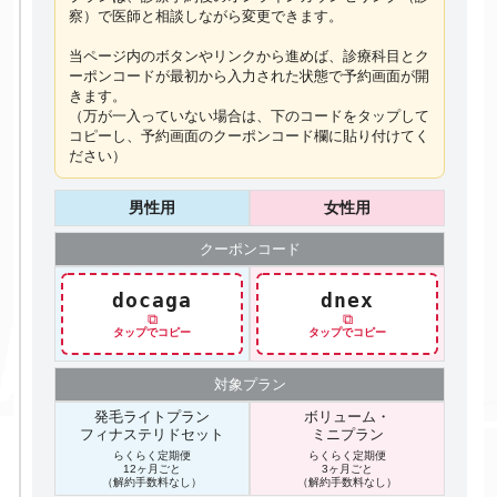
察）で医師と相談しながら変更できます。
当ページ内のボタンやリンクから進めば、診療科目とク
ーポンコードが最初から入力された状態で予約画面が開
きます。
（万が一入っていない場合は、下のコードを
タップ
して
コピーし、予約画面のクーポンコード欄に貼り付けてく
ださい）
男性用
女性用
クーポン
コード
docaga
dnex
⧉
⧉
タップでコピー
タップでコピー
対象プラン
発毛ライトプラン
ボリューム・
フィナステリドセット
ミニプラン
らくらく定期便
らくらく定期便
12ヶ月ごと
3ヶ月ごと
（解約手数料なし）
（解約手数料なし）