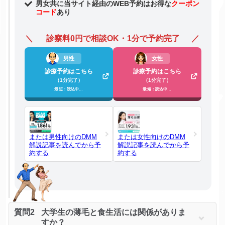
男女共に当サイト経由のWEB予約はお得な
クーポン
コード
あり
診察料0円で相談OK・1分で予約完了
男性
女性
診療予約はこちら
診療予約はこちら
（1分完了）
（1分完了）
最短：読込中…
最短：読込中…
または男性向けのDMM
または女性向けのDMM
解説記事を読んでから予
解説記事を読んでから予
約する
約する
質問2
大学生の薄毛と食生活には関係がありま
すか？