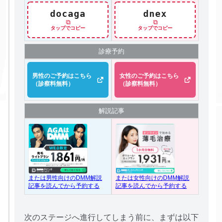
docaga
dnex
⧉
⧉
タップでコピー
タップでコピー
診療予約
男性のご予約はこちら
女性のご予約はこちら
（診察料無料）
（診察料無料）
解説記事
または女性向けのDMM解説
または男性向けのDMM解説
記事を読んでから予約する
記事を読んでから予約する
次のステージへ進行してしまう前に、まずは以下