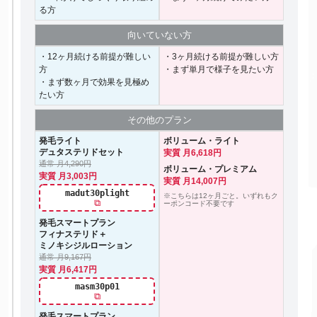
る方
向いて
いない方
・12ヶ月続ける前提が難しい
・3ヶ月続ける前提が難しい方
方
・まず単月で様子を見たい方
・まず数ヶ月で効果を見極め
たい方
その他の
プラン
発毛ライト
ボリューム・ライト
デュタステリドセット
実質 月6,618円
通常 月4,290円
ボリューム・プレミアム
実質 月3,003円
実質 月14,007円
madut30plight
※こちらは12ヶ月ごと。いずれもク
⧉
ーポンコード不要です
発毛スマートプラン
フィナステリド＋
ミノキシジルローション
通常 月9,167円
実質 月6,417円
masm30p01
⧉
発毛スマートプラン