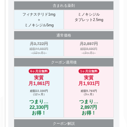
含まれる
薬剤
フィナステリド1mg
ミノキシジル
＋
タブレット2.5mg
ミノキシジル5mg
通常価格
月3,722円
月2,897円
総額44,660円
総額8,690円
（12ヶ月）
（3ヶ月）
クーポン
適用後
6ヶ月分無料
1ヶ月分無料
実質
実質
月1,861円
月1,931円
総額22,330円
総額5,793円
（12ヶ月）
（3ヶ月）
つまり…
つまり…
22,330円
2,897円
お得！
お得！
クーポン
解説