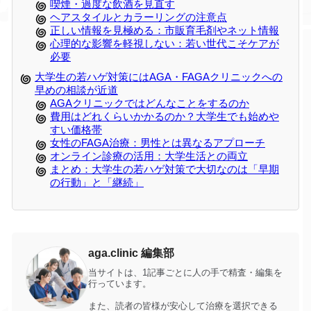
喫煙・過度な飲酒を見直す
ヘアスタイルとカラーリングの注意点
正しい情報を見極める：市販育毛剤やネット情報
心理的な影響を軽視しない：若い世代こそケアが
必要
大学生の若ハゲ対策にはAGA・FAGAクリニックへの
早めの相談が近道
AGAクリニックではどんなことをするのか
費用はどれくらいかかるのか？大学生でも始めや
すい価格帯
女性のFAGA治療：男性とは異なるアプローチ
オンライン診療の活用：大学生活との両立
まとめ：大学生の若ハゲ対策で大切なのは「早期
の行動」と「継続」
aga.clinic 編集部
当サイトは、1記事ごとに人の手で精査・編集を
行っています。
また、読者の皆様が安心して治療を選択できる