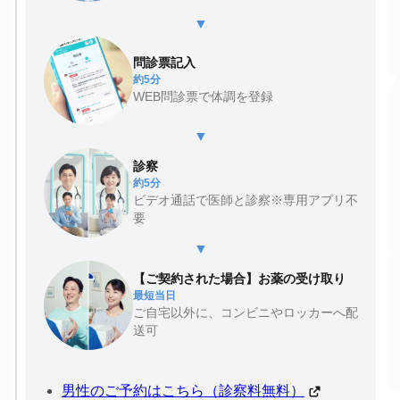
▼
問診票記入
約5分
WEB問診票で体調を登録
▼
診察
約5分
ビデオ通話で医師と診察※専用アプリ不
要
▼
【ご契約された場合】お薬の受け取り
最短当日
ご自宅以外に、コンビニやロッカーへ配
送可
男性のご予約はこちら（診察料無料）