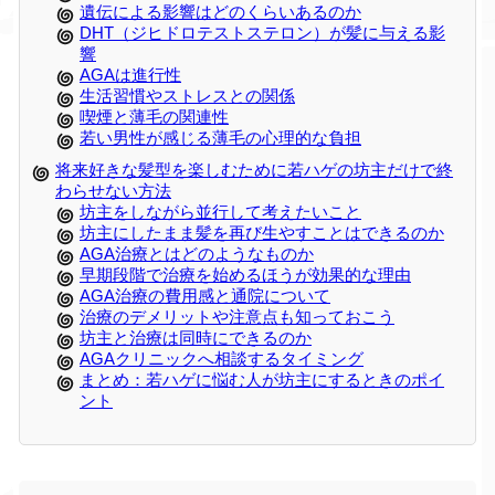
遺伝による影響はどのくらいあるのか
DHT（ジヒドロテストステロン）が髪に与える影
響
AGAは進行性
生活習慣やストレスとの関係
喫煙と薄毛の関連性
若い男性が感じる薄毛の心理的な負担
将来好きな髪型を楽しむために若ハゲの坊主だけで終
わらせない方法
坊主をしながら並行して考えたいこと
坊主にしたまま髪を再び生やすことはできるのか
AGA治療とはどのようなものか
早期段階で治療を始めるほうが効果的な理由
AGA治療の費用感と通院について
治療のデメリットや注意点も知っておこう
坊主と治療は同時にできるのか
AGAクリニックへ相談するタイミング
まとめ：若ハゲに悩む人が坊主にするときのポイ
ント