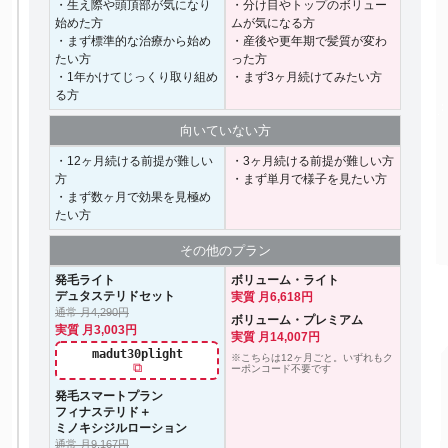
・生え際や頭頂部が気になり
・分け目やトップのボリュー
始めた方
ムが気になる方
・まず標準的な治療から始め
・産後や更年期で髪質が変わ
たい方
った方
・1年かけてじっくり取り組め
・まず3ヶ月続けてみたい方
る方
向いて
いない方
・12ヶ月続ける前提が難しい
・3ヶ月続ける前提が難しい方
方
・まず単月で様子を見たい方
・まず数ヶ月で効果を見極め
たい方
その他の
プラン
発毛ライト
ボリューム・ライト
デュタステリドセット
実質 月6,618円
通常 月4,290円
ボリューム・プレミアム
実質 月3,003円
実質 月14,007円
madut30plight
※こちらは12ヶ月ごと。いずれもク
⧉
ーポンコード不要です
発毛スマートプラン
フィナステリド＋
ミノキシジルローション
通常 月9,167円