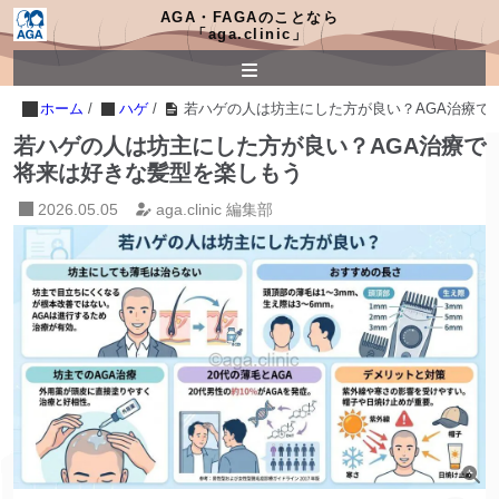
AGA・FAGAのことなら
「aga.clinic」
ホーム
/
ハゲ
/
若ハゲの人は坊主にした方が良い？AGA治療で
若ハゲの人は坊主にした方が良い？AGA治療で
将来は好きな髪型を楽しもう
2026.05.05
aga.clinic 編集部