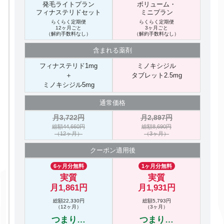
発毛ライトプラン
ボリューム・
フィナステリドセット
ミニプラン
らくらく定期便
らくらく定期便
12ヶ月ごと
3ヶ月ごと
（解約手数料なし）
（解約手数料なし）
含まれる
薬剤
フィナステリド1mg
ミノキシジル
＋
タブレット2.5mg
ミノキシジル5mg
通常価格
月3,722円
月2,897円
総額44,660円
総額8,690円
（12ヶ月）
（3ヶ月）
クーポン
適用後
6ヶ月分無料
1ヶ月分無料
実質
実質
月1,861円
月1,931円
総額22,330円
総額5,793円
（12ヶ月）
（3ヶ月）
つまり…
つまり…