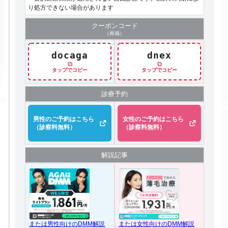
り処方できない場合があります
クーポン
コード
（再掲）
docaga
dnex
⧉
⧉
タップでコピー
タップでコピー
診療予約
男性のご予約はこちら
女性のご予約はこちら
（診察料無料）
（診察料無料）
解説記事
または女性向けのDMM解説
または男性向けのDMM解説