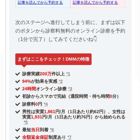
記事を読んでから予約する
記事を読んでから予約する
次のステージへ進行してしまう前に、まずは以下
のボタンから診察料無料のオンライン診療を予約
（1分で完了）してみてくださいね👇
まずはここをチェック！DMMの特徴
診療実績
200万
件以上
*1
94%
が効果を実感
*2
24時間
オンライン診療
*3
初診からスマホで完結（通院時間・待ち時間
0
分）
診察料
0
円
*4
男性は実質
1,861
円/月（1日あたり約62円）、女性は
実質
1,931
円/月（1日あたり約76円）から始められる
*5
最短
当日
到着
*6
全額返金保証
制度あり
*7