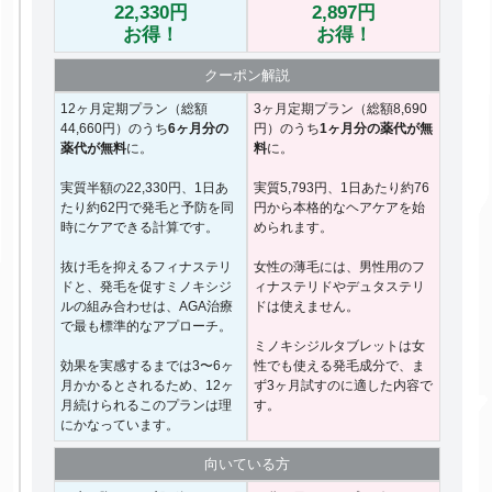
22,330円
2,897円
お得！
お得！
クーポン
解説
12ヶ月定期プラン（総額
3ヶ月定期プラン（総額8,690
44,660円）のうち
6ヶ月分の
円）のうち
1ヶ月分の薬代が無
薬代が無料
に。
料
に。
実質半額の22,330円、1日あ
実質5,793円、1日あたり約76
たり約62円で発毛と予防を同
円から本格的なヘアケアを始
時にケアできる計算です。
められます。
抜け毛を抑えるフィナステリ
女性の薄毛には、男性用のフ
ドと、発毛を促すミノキシジ
ィナステリドやデュタステリ
ルの組み合わせは、AGA治療
ドは使えません。
で最も標準的なアプローチ。
ミノキシジルタブレットは女
効果を実感するまでは3〜6ヶ
性でも使える発毛成分で、ま
月かかるとされるため、12ヶ
ず3ヶ月試すのに適した内容で
月続けられるこのプランは理
す。
にかなっています。
向いて
いる方