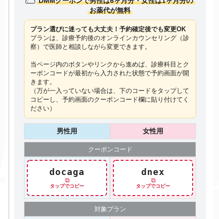
DMMクーポンで男性は6ヶ月分・女性は1ヶ月分の
お薬代が無料
プラン選びに迷っても大丈夫！予約確定後でも変更OK
プランは、診療予約後のオンラインカウンセリング（診
察）で医師と相談しながら変更できます。
当ページ内のボタンやリンクから進めば、診療科目とク
ーポンコードが最初から入力された状態で予約画面が開
きます。
（万が一入っていない場合は、下のコードを
タップ
して
コピーし、予約画面のクーポンコード欄に貼り付けてく
ださい）
男性用
女性用
クーポン
コード
docaga
dnex
⧉
⧉
タップでコピー
タップでコピー
対象プラン