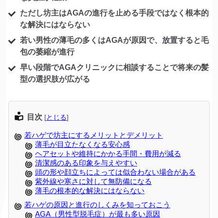
ただし坊主はAGAの進行を止める手段ではなく根本的
な解決にはならない
若い男性の薄毛の多くはAGAが原因で、放置すると毛
包の萎縮が進行
早い段階でAGAクリニックに相談することで将来の髪
型の選択肢が広がる
目次
[
とじる
]
若ハゲで坊主にするメリットとデメリット
薄毛が目立たなくなる安心感
ヘアセットや維持にかかる手間・費用が減る
清潔感のある印象を与えやすい
頭の形や顔立ちによっては似合わない場合がある
紫外線や寒さに対して無防備になる
薄毛の根本的な解決にはならない
若ハゲの原因と進行のしくみを知っておこう
AGA（男性型脱毛症）が最も多い原因