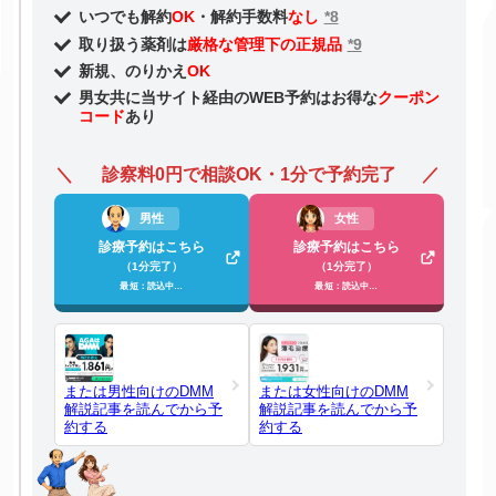
いつでも解約
OK
・解約手数料
なし
*8
取り扱う薬剤は
厳格な管理下の正規品
*9
新規、のりかえ
OK
男女共に当サイト経由のWEB予約はお得な
クーポン
コード
あり
診察料0円で相談OK・1分で予約完了
男性
女性
診療予約はこちら
診療予約はこちら
（1分完了）
（1分完了）
最短：読込中…
最短：読込中…
または男性向けのDMM
または女性向けのDMM
解説記事を読んでから予
解説記事を読んでから予
約する
約する