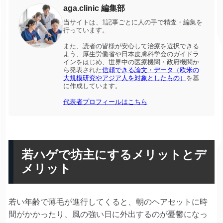
aga.clinic 編集部
当サイトは、1記事ごとに人の手で精査・編集を
行っています。
また、読者の皆様が安心して治療を選択できる
よう、厚生労働省や日本皮膚科学会のガイドラ
インをはじめ、世界中の医療機関・政府機関か
ら発表された
信頼できる論文・データ（欧米の
大規模研究やアジア人を対象としたもの）
を基
に作成しています。
代表者プロフィールはこちら
若ハゲで坊主にするメリットとデ
メリット
若い年齢で薄毛が進行してくると、朝のヘアセットに時
間がかかったり、風の強い日に外出するのが憂鬱になっ