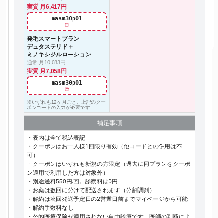
実質 月6,417円
masm30p01
⧉
発毛スマートプラン
デュタステリド＋
ミノキシジルローション
通常 月10,083円
実質 月7,058円
masm30p01
⧉
※いずれも12ヶ月ごと。上記のクー
ポンコードの入力が必要です
補足事項
・表内は全て税込表記
・クーポンはお一人様1回限り有効（他コードとの併用は不
可）
・クーポンはいずれも新規の方限定（過去に同プランをクーポ
ン適用で利用した方は対象外）
・別途送料550円/回。診察料は0円
・お薬は数回に分けて配送されます（分割調剤）
・解約は次回発送予定日の2営業日前までマイページから可能
・解約手数料なし
・公的医療保険が適用されない自由診療です。医師の判断によ