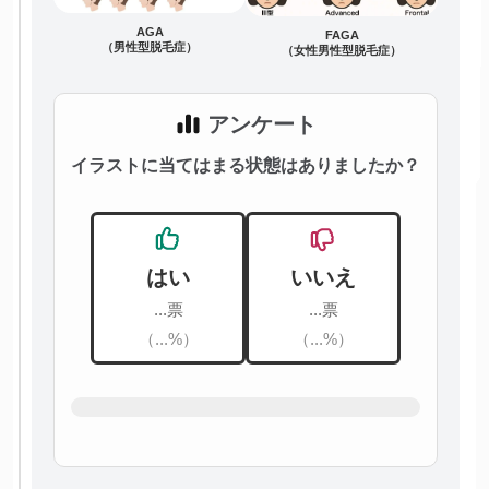
AGA
FAGA
（男性型脱毛症）
（女性男性型脱毛症）
アンケート
イラストに当てはまる状態はありましたか？
はい
いいえ
...票
...票
（...%）
（...%）