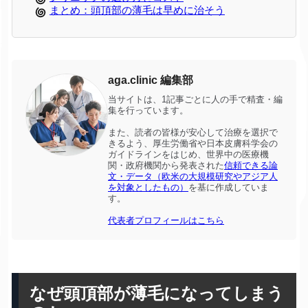
まとめ：頭頂部の薄毛は早めに治そう
aga.clinic 編集部
当サイトは、1記事ごとに人の手で精査・編
集を行っています。
また、読者の皆様が安心して治療を選択で
きるよう、厚生労働省や日本皮膚科学会の
ガイドラインをはじめ、世界中の医療機
関・政府機関から発表された
信頼できる論
文・データ（欧米の大規模研究やアジア人
を対象としたもの）
を基に作成していま
す。
代表者プロフィールはこちら
なぜ頭頂部が薄毛になってしまう