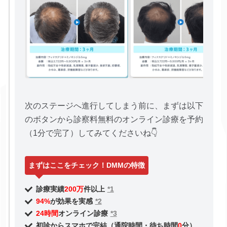
次のステージへ進行してしまう前に、まずは以下
のボタンから診察料無料のオンライン診療を予約
（1分で完了）してみてくださいね👇
まずはここをチェック！DMMの特徴
診療実績
200万
件以上
*1
94%
が効果を実感
*2
24時間
オンライン診療
*3
初診からスマホで完結（通院時間・待ち時間
0
分）