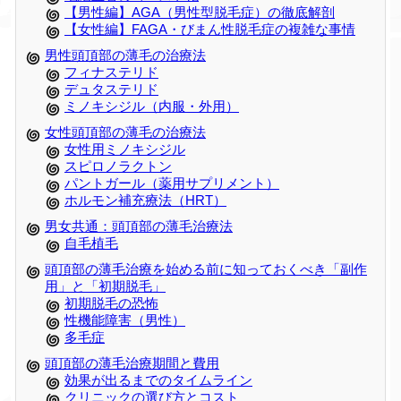
【男性編】AGA（男性型脱毛症）の徹底解剖
【女性編】FAGA・びまん性脱毛症の複雑な事情
男性頭頂部の薄毛の治療法
フィナステリド
デュタステリド
ミノキシジル（内服・外用）
女性頭頂部の薄毛の治療法
女性用ミノキシジル
スピロノラクトン
パントガール（薬用サプリメント）
ホルモン補充療法（HRT）
男女共通：頭頂部の薄毛治療法
自毛植毛
頭頂部の薄毛治療を始める前に知っておくべき「副作
用」と「初期脱毛」
初期脱毛の恐怖
性機能障害（男性）
多毛症
頭頂部の薄毛治療期間と費用
効果が出るまでのタイムライン
クリニックの選び方とコスト