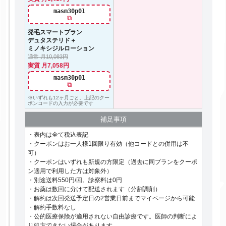
masm30p01
⧉
発毛スマートプラン
デュタステリド＋
ミノキシジルローション
通常 月10,083円
実質 月7,058円
masm30p01
⧉
※いずれも12ヶ月ごと。上記のクー
ポンコードの入力が必要です
補足事項
・表内は全て税込表記
・クーポンはお一人様1回限り有効（他コードとの併用は不
可）
・クーポンはいずれも新規の方限定（過去に同プランをクーポ
ン適用で利用した方は対象外）
・別途送料550円/回。診察料は0円
・お薬は数回に分けて配送されます（分割調剤）
・解約は次回発送予定日の2営業日前までマイページから可能
・解約手数料なし
・公的医療保険が適用されない自由診療です。医師の判断によ
り処方できない場合があります