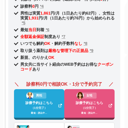
診察料
0
円
*4
男性は実質
1,861
円/月（1日あたり約62円）、女性は
実質
1,931
円/月（1日あたり約76円）から始められる
*5
最短
当日
到着
*6
全額返金保証
制度あり
*7
いつでも解約
OK
・解約手数料
なし
*8
取り扱う薬剤は
厳格な管理下の正規品
*9
新規、のりかえ
OK
男女共に当サイト経由のWEB予約はお得な
クーポン
コード
あり
診察料0円で相談OK・1分で予約完了
男性
女性
診療予約はこちら
診療予約はこちら
（1分完了）
（1分完了）
最短：読込中…
最短：読込中…