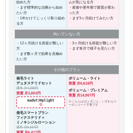
始めた方
ムが気になる方
・まず標準的な治療から始め
・産後や更年期で髪質が変わ
たい方
った方
・1年かけてじっくり取り組め
・まず3ヶ月続けてみたい方
る方
向いて
いない方
・12ヶ月続ける前提が難しい
・3ヶ月続ける前提が難しい方
方
・まず単月で様子を見たい方
・まず数ヶ月で効果を見極め
たい方
その他の
プラン
発毛ライト
ボリューム・ライト
デュタステリドセット
実質 月6,618円
通常 月4,290円
ボリューム・プレミアム
実質 月3,003円
実質 月14,007円
madut30plight
※こちらは12ヶ月ごと。いずれもク
⧉
ーポンコード不要です
発毛スマートプラン
フィナステリド＋
ミノキシジルローション
通常 月9,167円
実質 月6,417円