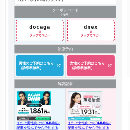
クーポン
コード
（再掲）
docaga
dnex
⧉
⧉
タップでコピー
タップでコピー
診療予約
男性のご予約はこちら
女性のご予約はこちら
（診察料無料）
（診察料無料）
解説記事
または女性向けのDMM解説
または男性向けのDMM解説
記事を読んでから予約する
記事を読んでから予約する