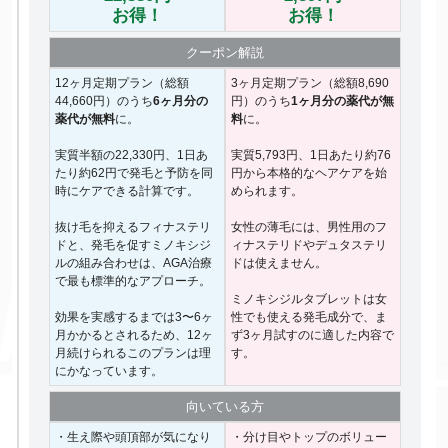
お得！
お得！
クーポン
解説
12ヶ月定期プラン（総額
3ヶ月定期プラン（総額8,690
44,660円）のうち
6ヶ月分の
円）のうち
1ヶ月分の薬代が無
薬代が無料
に。
料
に。
実質半額の22,330円、1日あ
実質5,793円、1日あたり約76
たり約62円で発毛と予防を同
円から本格的なヘアケアを始
時にケアできる計算です。
められます。
抜け毛を抑えるフィナステリ
女性の薄毛には、男性用のフ
ドと、発毛を促すミノキシジ
ィナステリドやデュタステリ
ルの組み合わせは、AGA治療
ドは使えません。
で最も標準的なアプローチ。
ミノキシジルタブレットは女
効果を実感するまでは3〜6ヶ
性でも使える発毛成分で、ま
月かかるとされるため、12ヶ
ず3ヶ月試すのに適した内容で
月続けられるこのプランは理
す。
にかなっています。
向いて
いる方
・生え際や頭頂部が気になり
・分け目やトップのボリュー