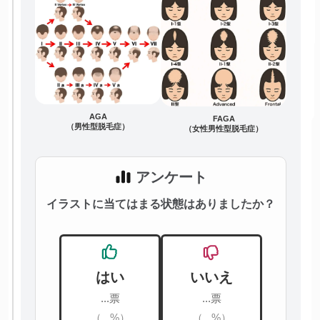
AGA
FAGA
（男性型脱毛症）
（女性男性型脱毛症）
アンケート
イラストに当てはまる状態はありましたか？
はい
いいえ
...票
...票
（...%）
（...%）