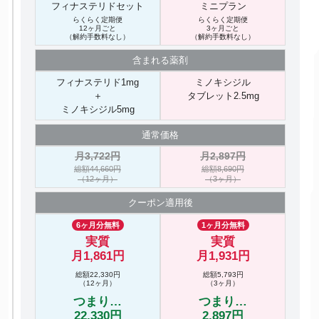
フィナステリドセット
ミニプラン
らくらく定期便
らくらく定期便
12ヶ月ごと
3ヶ月ごと
（解約手数料なし）
（解約手数料なし）
含まれる
薬剤
フィナステリド1mg
ミノキシジル
＋
タブレット2.5mg
ミノキシジル5mg
通常価格
月3,722円
月2,897円
総額44,660円
総額8,690円
（12ヶ月）
（3ヶ月）
クーポン
適用後
6ヶ月分無料
1ヶ月分無料
実質
実質
月1,861円
月1,931円
総額22,330円
総額5,793円
（12ヶ月）
（3ヶ月）
つまり…
つまり…
22,330円
2,897円