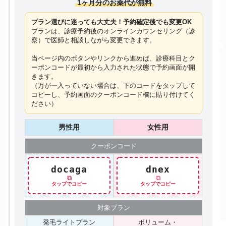
1ヶ月分のお薬代が無料
プラン選びに迷っても大丈夫！予約確定後でも変更OK
プランは、診療予約後のオンラインカウンセリング（診
察）で医師と相談しながら変更できます。
当ページ内のボタンやリンクから進めば、診療科目とク
ーポンコードが最初から入力された状態で予約画面が開
きます。
（万が一入っていない場合は、下のコードを
タップ
して
コピーし、予約画面のクーポンコード欄に貼り付けてく
ださい）
男性用
女性用
クーポン
コード
docaga
dnex
⧉
⧉
タップでコピー
タップでコピー
対象プラン
発毛ライトプラン
ボリューム・