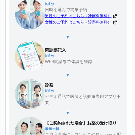
約1分
日時を選んで簡単予約
男性のご予約はこちら（診察料無料）
女性のご予約はこちら（診察料無料）
▼
問診票記入
約5分
WEB問診票で体調を登録
▼
診察
約5分
ビデオ通話で医師と診察※専用アプリ不
要
▼
【ご契約された場合】お薬の受け取り
最短当日
ご自宅以外に、コンビニやロッカーへ配