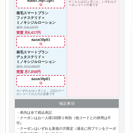
madut30plight
※こちらは12ヶ月ごと。いずれもク
⧉
ーポンコード不要です
発毛スマートプラン
フィナステリド＋
ミノキシジルローション
通常 月9,167円
実質 月6,417円
masm30p01
⧉
発毛スマートプラン
デュタステリド＋
ミノキシジルローション
通常 月10,083円
実質 月7,058円
masm30p01
⧉
※いずれも12ヶ月ごと。上記のクー
ポンコードの入力が必要です
補足事項
・表内は全て税込表記
・クーポンはお一人様1回限り有効（他コードとの併用は不
可）
・クーポンはいずれも新規の方限定（過去に同プランをクーポ