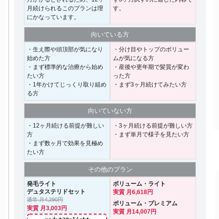
月続けられるこのプランは理
す。
にかなっています。
向いて
いる方
・生え際や頭頂部が気になり
・分け目やトップのボリュー
始めた方
ムが気になる方
・まず標準的な治療から始め
・産後や更年期で髪質が変わ
たい方
った方
・1年かけてじっくり取り組め
・まず3ヶ月続けてみたい方
る方
向いて
いない方
・12ヶ月続ける前提が難しい
・3ヶ月続ける前提が難しい方
方
・まず単月で様子を見たい方
・まず数ヶ月で効果を見極め
たい方
その他の
プラン
発毛ライト
ボリューム・ライト
デュタステリドセット
実質 月6,618円
通常 月4,290円
ボリューム・プレミアム
実質 月3,003円
実質 月14,007円