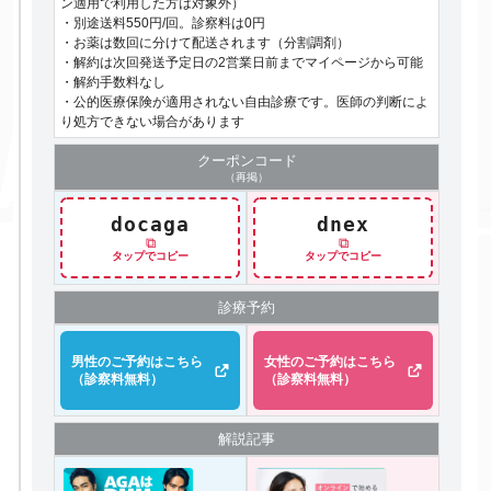
ン適用で利用した方は対象外）
・別途送料550円/回。診察料は0円
・お薬は数回に分けて配送されます（分割調剤）
・解約は次回発送予定日の2営業日前までマイページから可能
・解約手数料なし
・公的医療保険が適用されない自由診療です。医師の判断によ
り処方できない場合があります
クーポン
コード
（再掲）
docaga
dnex
⧉
⧉
タップでコピー
タップでコピー
診療予約
男性のご予約はこちら
女性のご予約はこちら
（診察料無料）
（診察料無料）
解説記事