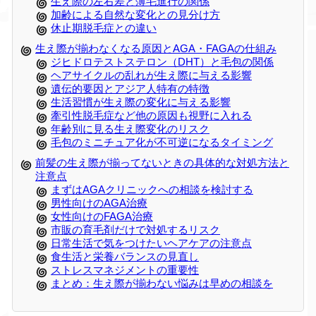
生え際の左右差と薄毛進行の関係
加齢による自然な変化との見分け方
休止期脱毛症との違い
生え際が揃わなくなる原因とAGA・FAGAの仕組み
ジヒドロテストステロン（DHT）と毛包の関係
ヘアサイクルの乱れが生え際に与える影響
遺伝的要因とアジア人特有の特徴
生活習慣が生え際の変化に与える影響
牽引性脱毛症など他の原因も視野に入れる
年齢別に見る生え際変化のリスク
毛包のミニチュア化が不可逆になるタイミング
前髪の生え際が揃ってないときの具体的な対処方法と
注意点
まずはAGAクリニックへの相談を検討する
男性向けのAGA治療
女性向けのFAGA治療
市販の育毛剤だけで対処するリスク
日常生活で気をつけたいヘアケアの注意点
食生活と栄養バランスの見直し
ストレスマネジメントの重要性
まとめ：生え際が揃わない悩みは早めの相談を