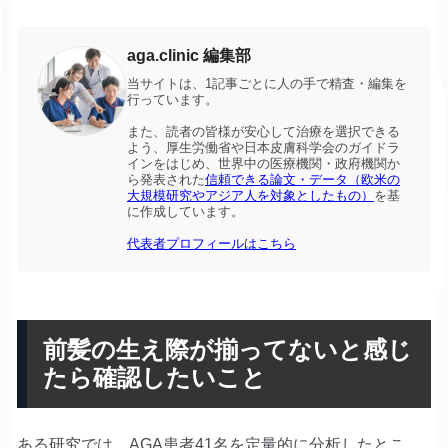
aga.clinic 編集部
当サイトは、1記事ごとに人の手で精査・編集を
行っています。
また、読者の皆様が安心して治療を選択できる
よう、厚生労働省や日本皮膚科学会のガイドラ
インをはじめ、世界中の医療機関・政府機関か
ら発表された
信頼できる論文・データ（欧米の
大規模研究やアジア人を対象としたもの）
を基
に作成しています。
代表者プロフィールはこちら
前髪の生え際が揃ってないと感じ
たら確認したいこと
ある研究では、AGA患者41名を定量的に分析したとこ