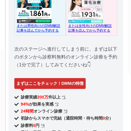
または女性向けのDMM解説
または男性向けのDMM解説
記事を読んでから予約する
記事を読んでから予約する
次のステージへ進行してしまう前に、まずは以下
のボタンから診察料無料のオンライン診療を予約
（1分で完了）してみてくださいね👇
まずはここをチェック！DMMの特徴
診療実績
200万
件以上
*1
94%
が効果を実感
*2
24時間
オンライン診療
*3
初診からスマホで完結（通院時間・待ち時間
0
分）
診察料
0
円
*4