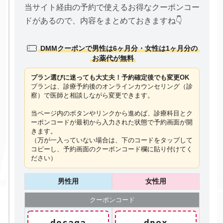
当サイト経由の予約で使えるお得なクーポンコー
ドがあるので、内容をまとめておきますね👇
DMMクーポンで男性は6ヶ月分・女性は1ヶ月分の
お薬代が無料
プラン選びに迷っても大丈夫！予約確定後でも変更OK
プランは、診療予約後のオンラインカウンセリング（診
察）で医師と相談しながら変更できます。
当ページ内のボタンやリンクから進めば、診療科目とク
ーポンコードが最初から入力された状態で予約画面が開
きます。
（万が一入っていない場合は、下のコードを
タップ
して
コピーし、予約画面のクーポンコード欄に貼り付けてく
ださい）
男性用
女性用
クーポン
コード
docaga
dnex