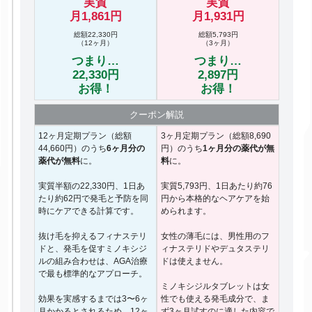
実質
実質
月1,861円
月1,931円
総額22,330円
総額5,793円
（12ヶ月）
（3ヶ月）
つまり…
つまり…
22,330円
2,897円
お得！
お得！
クーポン
解説
12ヶ月定期プラン（総額
3ヶ月定期プラン（総額8,690
44,660円）のうち
6ヶ月分の
円）のうち
1ヶ月分の薬代が無
薬代が無料
に。
料
に。
実質半額の22,330円、1日あ
実質5,793円、1日あたり約76
たり約62円で発毛と予防を同
円から本格的なヘアケアを始
時にケアできる計算です。
められます。
抜け毛を抑えるフィナステリ
女性の薄毛には、男性用のフ
ドと、発毛を促すミノキシジ
ィナステリドやデュタステリ
ルの組み合わせは、AGA治療
ドは使えません。
で最も標準的なアプローチ。
ミノキシジルタブレットは女
効果を実感するまでは3〜6ヶ
性でも使える発毛成分で、ま
月かかるとされるため、12ヶ
ず3ヶ月試すのに適した内容で