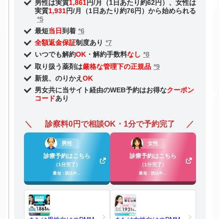
男性は実質
1,861
円/月（1日あたり約62円）、女性は
実質
1,931
円/月（1日あたり約76円）から始められる
*5
最短
当日
到着
*6
全額返金保証
制度あり
*7
いつでも解約
OK
・解約手数料
なし
*8
取り扱う薬剤は
厳格な管理下の正規品
*9
新規、のりかえ
OK
男女共に当サイト経由のWEB予約はお得な
クーポン
コード
あり
診察料0円で相談OK・1分で予約完了
男性
女性
診療予約はこちら
診療予約はこちら
（1分完了）
（1分完了）
最短：読込中…
最短：読込中…