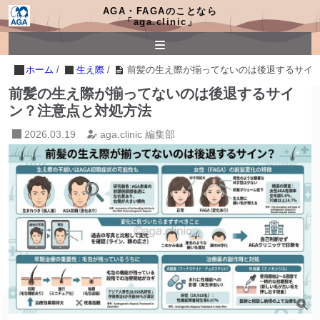
AGA・FAGAのことなら
「aga.clinic」
ホーム
/
生え際
/
前髪の生え際が揃ってないのは後退するサイ
前髪の生え際が揃ってないのは後退するサイ
ン？注意点と対処方法
2026.03.19
aga.clinic 編集部