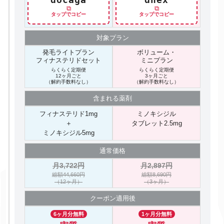
⧉
⧉
タップでコピー
タップでコピー
対象プラン
発毛ライトプラン
ボリューム・
フィナステリドセット
ミニプラン
らくらく定期便
らくらく定期便
12ヶ月ごと
3ヶ月ごと
（解約手数料なし）
（解約手数料なし）
含まれる
薬剤
フィナステリド1mg
ミノキシジル
＋
タブレット2.5mg
ミノキシジル5mg
通常価格
月3,722円
月2,897円
総額44,660円
総額8,690円
（12ヶ月）
（3ヶ月）
クーポン
適用後
6ヶ月分無料
1ヶ月分無料