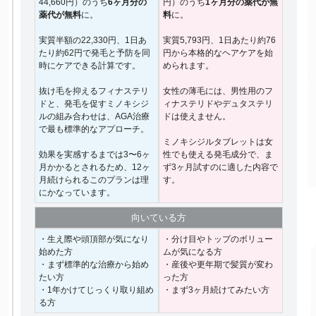
44,660円）のうち
6ヶ月分の
円）のうち
1ヶ月分の薬代が無
薬代が無料
に。
料
に。
実質半額の22,330円、1日あ
実質5,793円、1日あたり約76
たり約62円で発毛と予防を同
円から本格的なヘアケアを始
時にケアできる計算です。
められます。
抜け毛を抑えるフィナステリ
女性の薄毛には、男性用のフ
ドと、発毛を促すミノキシジ
ィナステリドやデュタステリ
ルの組み合わせは、AGA治療
ドは使えません。
で最も標準的なアプローチ。
ミノキシジルタブレットは女
効果を実感するまでは3〜6ヶ
性でも使える発毛成分で、ま
月かかるとされるため、12ヶ
ず3ヶ月試すのに適した内容で
月続けられるこのプランは理
す。
にかなっています。
向いて
いる方
・生え際や頭頂部が気になり
・分け目やトップのボリュー
始めた方
ムが気になる方
・まず標準的な治療から始め
・産後や更年期で髪質が変わ
たい方
った方
・1年かけてじっくり取り組め
・まず3ヶ月続けてみたい方
る方