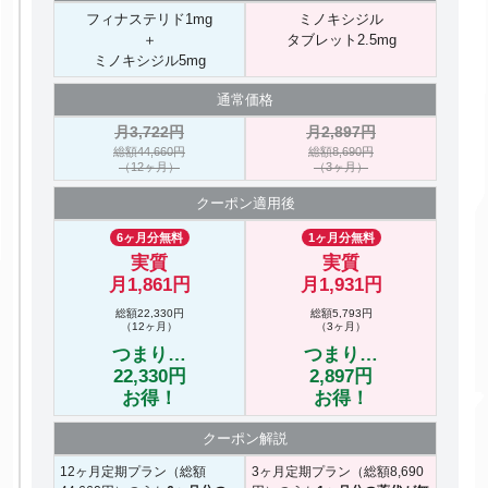
フィナステリド1mg
ミノキシジル
＋
タブレット2.5mg
ミノキシジル5mg
通常価格
月3,722円
月2,897円
総額44,660円
総額8,690円
（12ヶ月）
（3ヶ月）
クーポン
適用後
6ヶ月分無料
1ヶ月分無料
実質
実質
月1,861円
月1,931円
総額22,330円
総額5,793円
（12ヶ月）
（3ヶ月）
つまり…
つまり…
22,330円
2,897円
お得！
お得！
クーポン
解説
12ヶ月定期プラン（総額
3ヶ月定期プラン（総額8,690