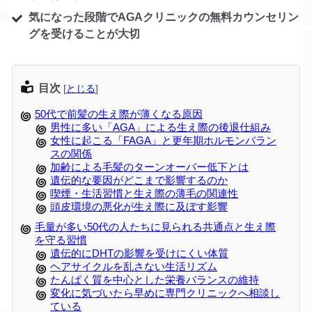
気になった段階でAGAクリニックの無料カウンセリン
グを受けることが大切
目次
[
とじる
]
50代で前髪の生え際が薄くなる原因
男性に多い「AGA」による生え際の後退仕組み
女性に起こる「FAGA」と更年期ホルモンバラン
スの関係
加齢による毛髪のターンオーバー低下とは
遺伝的な要因がどこまで影響するのか
喫煙・生活習慣と生え際の薄毛の関連性
頭皮環境の悪化が生え際に及ぼす影響
毛量が多い50代の人たちに見られる共通点と生え際
を守る習慣
遺伝的にDHTの影響を受けにくい体質
ヘアサイクルを乱さない生活リズム
たんぱく質を中心とした栄養バランスの維持
変化に気づいたら早めに専門クリニックへ相談し
ている