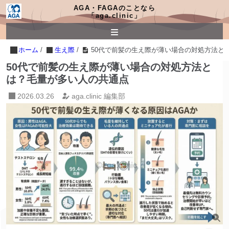
AGA・FAGAのことなら
「aga.clinic」
ホーム
/
生え際
/
50代で前髪の生え際が薄い場合の対処方法と
50代で前髪の生え際が薄い場合の対処方法と
は？毛量が多い人の共通点
2026.03.26
aga.clinic 編集部