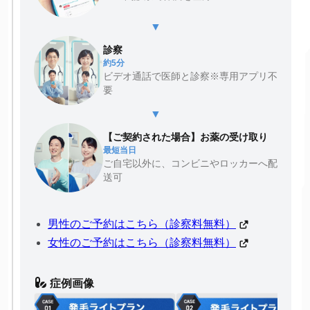
▼
診察
約5分
ビデオ通話で医師と診察※専用アプリ不
要
▼
【ご契約された場合】お薬の受け取り
最短当日
ご自宅以外に、コンビニやロッカーへ配
送可
男性のご予約はこちら（診察料無料）
女性のご予約はこちら（診察料無料）
症例画像