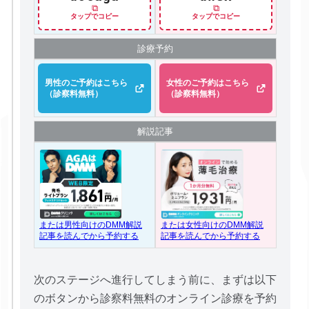
⧉
⧉
タップでコピー
タップでコピー
診療予約
男性のご予約はこちら
女性のご予約はこちら
（診察料無料）
（診察料無料）
解説記事
または女性向けのDMM解説
または男性向けのDMM解説
記事を読んでから予約する
記事を読んでから予約する
次のステージへ進行してしまう前に、まずは以下
のボタンから診察料無料のオンライン診療を予約