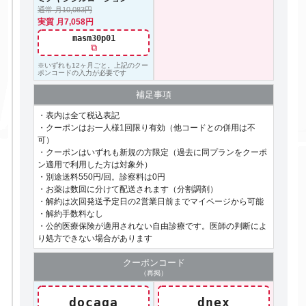
通常 月10,083円
実質 月7,058円
masm30p01
⧉
※いずれも12ヶ月ごと。上記のクー
ポンコードの入力が必要です
補足事項
・表内は全て税込表記
・クーポンはお一人様1回限り有効（他コードとの併用は不
可）
・クーポンはいずれも新規の方限定（過去に同プランをクーポ
ン適用で利用した方は対象外）
・別途送料550円/回。診察料は0円
・お薬は数回に分けて配送されます（分割調剤）
・解約は次回発送予定日の2営業日前までマイページから可能
・解約手数料なし
・公的医療保険が適用されない自由診療です。医師の判断によ
り処方できない場合があります
クーポン
コード
（再掲）
docaga
dnex