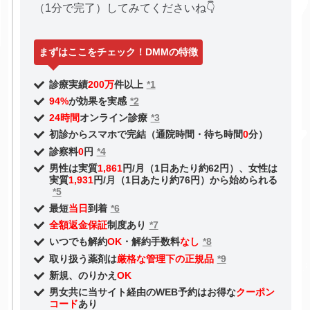
（1分で完了）してみてくださいね👇
まずはここをチェック！DMMの特徴
診療実績
200万
件以上
*1
94%
が効果を実感
*2
24時間
オンライン診療
*3
初診からスマホで完結（通院時間・待ち時間
0
分）
診察料
0
円
*4
男性は実質
1,861
円/月（1日あたり約62円）、女性は
実質
1,931
円/月（1日あたり約76円）から始められる
*5
最短
当日
到着
*6
全額返金保証
制度あり
*7
いつでも解約
OK
・解約手数料
なし
*8
取り扱う薬剤は
厳格な管理下の正規品
*9
新規、のりかえ
OK
男女共に当サイト経由のWEB予約はお得な
クーポン
コード
あり