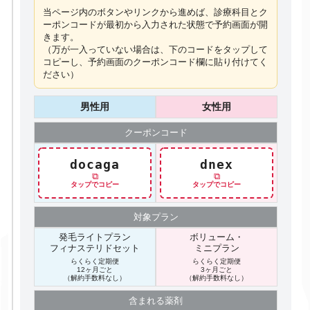
当ページ内のボタンやリンクから進めば、診療科目とク
ーポンコードが最初から入力された状態で予約画面が開
きます。
（万が一入っていない場合は、下のコードを
タップ
して
コピーし、予約画面のクーポンコード欄に貼り付けてく
ださい）
男性用
女性用
クーポン
コード
docaga
dnex
⧉
⧉
タップでコピー
タップでコピー
対象プラン
発毛ライトプラン
ボリューム・
フィナステリドセット
ミニプラン
らくらく定期便
らくらく定期便
12ヶ月ごと
3ヶ月ごと
（解約手数料なし）
（解約手数料なし）
含まれる
薬剤