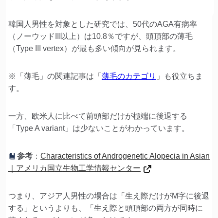
韓国人男性を対象とした研究では、50代のAGA有病率
（ノーウッドIII以上）は10.8％ですが、頭頂部の薄毛
（Type III vertex）が最も多い傾向が見られます。
※「薄毛」の関連記事は「
薄毛のカテゴリ
」も役立ちま
す。
一方、欧米人に比べて前頭部だけが極端に後退する
「Type A variant」は少ないことがわかっています。
参考
：
Characteristics of Androgenetic Alopecia in Asian
｜アメリカ国立生物工学情報センター
つまり、アジア人男性の場合は「生え際だけがM字に後退
する」というよりも、「生え際と頭頂部の両方が同時に