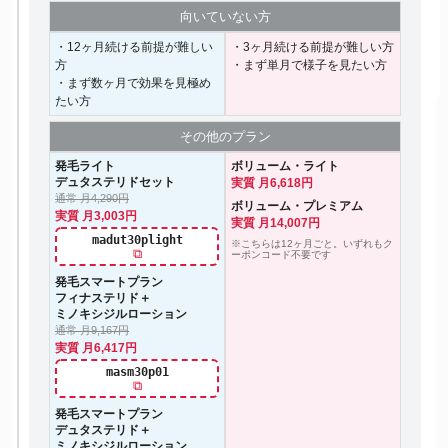
向いて
いない方
・12ヶ月続ける前提が難しい
・3ヶ月続ける前提が難しい方
方
・まず単月で様子を見たい方
・まず数ヶ月で効果を見極め
たい方
その他の
プラン
発毛ライト
ボリューム・ライト
デュタステリドセット
実質 月6,618円
通常 月4,290円
ボリューム・プレミアム
実質 月3,003円
実質 月14,007円
madut30plight
※こちらは12ヶ月ごと。いずれもク
⧉
ーポンコード不要です
発毛スマートプラン
フィナステリド＋
ミノキシジルローション
通常 月9,167円
実質 月6,417円
masm30p01
⧉
発毛スマートプラン
デュタステリド＋
ミノキシジルローション