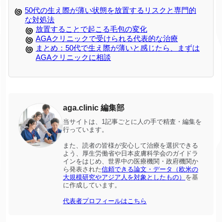
50代の生え際が薄い状態を放置するリスクと専門的
な対処法
放置することで起こる毛包の変化
AGAクリニックで受けられる代表的な治療
まとめ：50代で生え際が薄いと感じたら、まずは
AGAクリニックに相談
aga.clinic 編集部
当サイトは、1記事ごとに人の手で精査・編集を
行っています。
また、読者の皆様が安心して治療を選択できる
よう、厚生労働省や日本皮膚科学会のガイドラ
インをはじめ、世界中の医療機関・政府機関か
ら発表された
信頼できる論文・データ（欧米の
大規模研究やアジア人を対象としたもの）
を基
に作成しています。
代表者プロフィールはこちら