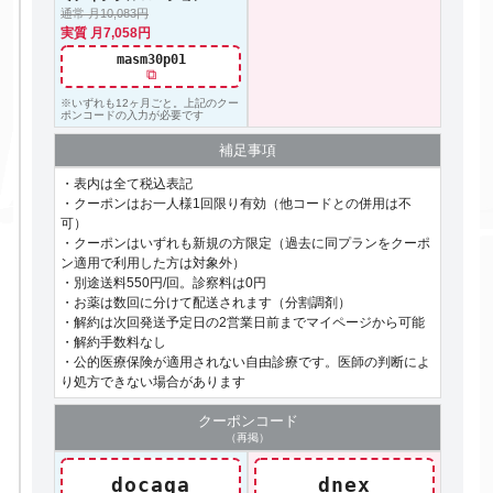
通常 月10,083円
実質 月7,058円
masm30p01
⧉
※いずれも12ヶ月ごと。上記のクー
ポンコードの入力が必要です
補足事項
・表内は全て税込表記
・クーポンはお一人様1回限り有効（他コードとの併用は不
可）
・クーポンはいずれも新規の方限定（過去に同プランをクーポ
ン適用で利用した方は対象外）
・別途送料550円/回。診察料は0円
・お薬は数回に分けて配送されます（分割調剤）
・解約は次回発送予定日の2営業日前までマイページから可能
・解約手数料なし
・公的医療保険が適用されない自由診療です。医師の判断によ
り処方できない場合があります
クーポン
コード
（再掲）
docaga
dnex