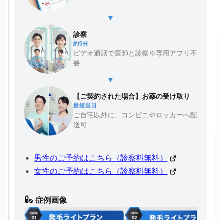
▼
診察
約5分
ビデオ通話で医師と診察※専用アプリ不
要
▼
【ご契約された場合】お薬の受け取り
最短当日
ご自宅以外に、コンビニやロッカーへ配
送可
男性のご予約はこちら（診察料無料）
女性のご予約はこちら（診察料無料）
症例画像