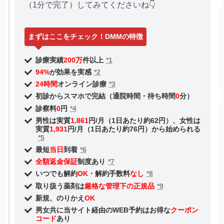
（1分で完了）してみてくださいね👇
まずはここをチェック！DMMの特徴
診療実績
200万
件以上
*1
94%
が効果を実感
*2
24時間
オンライン診療
*3
初診からスマホで完結（通院時間・待ち時間
0
分）
診察料
0
円
*4
男性は実質
1,861
円/月（1日あたり約62円）、女性は
実質
1,931
円/月（1日あたり約76円）から始められる
*5
最短
当日
到着
*6
全額返金保証
制度あり
*7
いつでも解約
OK
・解約手数料
なし
*8
取り扱う薬剤は
厳格な管理下の正規品
*9
新規、のりかえ
OK
男女共に当サイト経由のWEB予約はお得な
クーポン
コード
あり