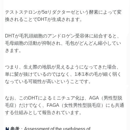
テストステロンが5αリダクターゼという酵素によって変
換されることでDHTが生成されます。
DHTが毛乳頭細胞のアンドロゲン受容体に結合すると、
毛母細胞の活動が抑制され、毛包がどんどん縮小してい
きます。
つまり、生え際の地肌が見えるようになってきた場合、
単に髪が抜けているのではなく、1本1本の毛が細く弱く
なっている可能性が高いということです。
なお、このDHTによるミニチュア化は、AGA（男性型脱
毛症）だけでなく、FAGA（女性男性型脱毛症）にも共通
する仕組みとして報告されています。
参考
：
Assessment of the usefulness of