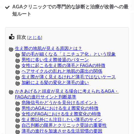
AGAクリニックでの専門的な診断と治療が改善への最
短ルート
目次
[
とじる
]
生え際の地肌が見える原因とは？
髪の毛が細くなる「ミニチュア化」という現象
男性に多い生え際後退のパターン
女性に起こる生え際の薄毛とFAGAの特徴
ヘアサイクルの乱れと地肌の露出の関係
生え際が薄く見えるけれど薄毛ではないケース
加齢による髪の変化と薄毛の違い
かきあげると頭皮が見える場合に考えられるAGA・
FAGAの進行サインと判断基準
危険信号かどうかを見分けるポイント
男性のAGAにおける生え際変化の特徴
女性のFAGAにおける生え際変化の特徴
生え際以外にも注目したい薄毛のサイン
自己判断の限界とクリニック受診の重要性
薄毛の進行を加速させる生活習慣の要因