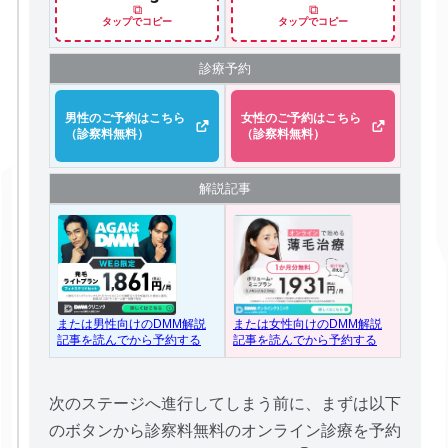
⧉
⧉
タップでコピー
タップでコピー
診療予約
男性のご予約はこちら
女性のご予約はこちら
（診察料無料）
（診察料無料）
解説記事
または女性向けのDMM解説
または男性向けのDMM解説
記事を読んでから予約する
記事を読んでから予約する
次のステージへ進行してしまう前に、まずは以下
のボタンから診察料無料のオンライン診療を予約