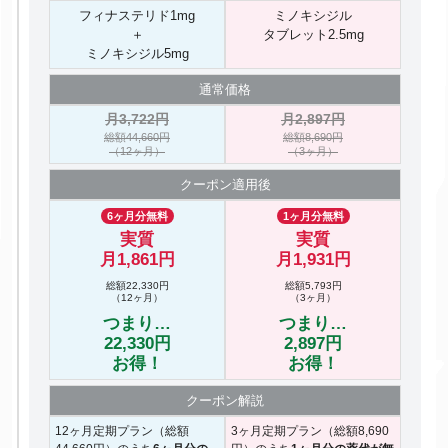
フィナステリド1mg
ミノキシジル
＋
タブレット2.5mg
ミノキシジル5mg
通常価格
月3,722円
月2,897円
総額44,660円
総額8,690円
（12ヶ月）
（3ヶ月）
クーポン
適用後
6ヶ月分無料
1ヶ月分無料
実質
実質
月1,861円
月1,931円
総額22,330円
総額5,793円
（12ヶ月）
（3ヶ月）
つまり…
つまり…
22,330円
2,897円
お得！
お得！
クーポン
解説
12ヶ月定期プラン（総額
3ヶ月定期プラン（総額8,690