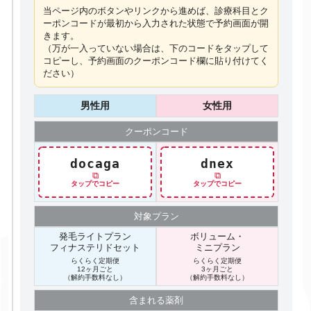
当ページ内のボタンやリンクから進めば、診療科目とク
ーポンコードが最初から入力された状態で予約画面が開
きます。
（万が一入っていない場合は、下のコードを
タップ
して
コピーし、予約画面のクーポンコード欄に貼り付けてく
ださい）
男性用
女性用
クーポン
コード
docaga
dnex
⧉
⧉
タップでコピー
タップでコピー
対象プラン
発毛ライトプラン
ボリューム・
フィナステリドセット
ミニプラン
らくらく定期便
らくらく定期便
12ヶ月ごと
3ヶ月ごと
（解約手数料なし）
（解約手数料なし）
含まれる
薬剤