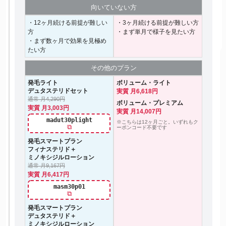
向いて
いない方
・12ヶ月続ける前提が難しい
・3ヶ月続ける前提が難しい方
方
・まず単月で様子を見たい方
・まず数ヶ月で効果を見極め
たい方
その他の
プラン
発毛ライト
ボリューム・ライト
デュタステリドセット
実質 月6,618円
通常 月4,290円
ボリューム・プレミアム
実質 月3,003円
実質 月14,007円
madut30plight
※こちらは12ヶ月ごと。いずれもク
⧉
ーポンコード不要です
発毛スマートプラン
フィナステリド＋
ミノキシジルローション
通常 月9,167円
実質 月6,417円
masm30p01
⧉
発毛スマートプラン
デュタステリド＋
ミノキシジルローション