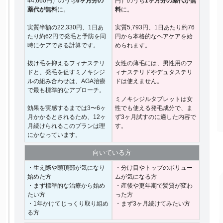
44,660円）のうち
6ヶ月分の
円）のうち
1ヶ月分の薬代が無
薬代が無料
に。
料
に。
実質半額の22,330円、1日あ
実質5,793円、1日あたり約76
たり約62円で発毛と予防を同
円から本格的なヘアケアを始
時にケアできる計算です。
められます。
抜け毛を抑えるフィナステリ
女性の薄毛には、男性用のフ
ドと、発毛を促すミノキシジ
ィナステリドやデュタステリ
ルの組み合わせは、AGA治療
ドは使えません。
で最も標準的なアプローチ。
ミノキシジルタブレットは女
効果を実感するまでは3〜6ヶ
性でも使える発毛成分で、ま
月かかるとされるため、12ヶ
ず3ヶ月試すのに適した内容で
月続けられるこのプランは理
す。
にかなっています。
向いて
いる方
・生え際や頭頂部が気になり
・分け目やトップのボリュー
始めた方
ムが気になる方
・まず標準的な治療から始め
・産後や更年期で髪質が変わ
たい方
った方
・1年かけてじっくり取り組め
・まず3ヶ月続けてみたい方
る方