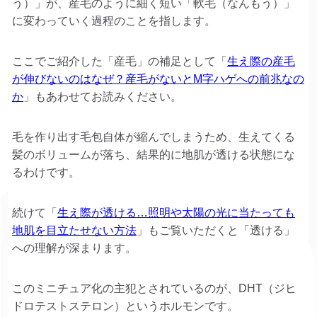
う）」が、産毛のように細く短い「軟毛（なんもう）」
に変わっていく過程のことを指します。
ここでご紹介した「産毛」の補足として「
生え際の産毛
が伸びないのはなぜ？産毛がないとM字ハゲへの前兆なの
か
」もあわせてお読みください。
毛を作り出す毛包自体が縮んでしまうため、生えてくる
髪のボリュームが落ち、結果的に地肌が透ける状態にな
るわけです。
続けて「
生え際が透ける…照明や太陽の光に当たっても
地肌を目立たせない方法
」もご覧いただくと「透ける」
への理解が深まります。
このミニチュア化の主犯とされているのが、DHT（ジヒ
ドロテストステロン）というホルモンです。