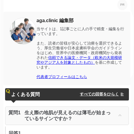
aga.clinic 編集部
当サイトは、1記事ごとに人の手で精査・編集を行
っています。
また、読者の皆様が安心して治療を選択できるよ
う、厚生労働省や日本皮膚科学会のガイドライン
をはじめ、世界中の医療機関・政府機関から発表
された
信頼できる論文・データ（欧米の大規模研
究やアジア人を対象としたもの）
を基に作成して
います。
代表者プロフィールはこちら
よくある質問
すべての回答をひらく
質問1
生え際の地肌が見えるのは薄毛が始まっ
ているサインですか？
回答1