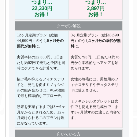
つまり…
つまり…
22,330円
2,897円
お得！
お得！
クーポン
解説
12ヶ月定期プラン（総額
3ヶ月定期プラン（総額8,690
44,660円）のうち
6ヶ月分の
円）のうち
1ヶ月分の薬代が無
薬代が無料
に。
料
に。
実質半額の22,330円、1日あ
実質5,793円、1日あたり約76
たり約62円で発毛と予防を同
円から本格的なヘアケアを始
時にケアできる計算です。
められます。
抜け毛を抑えるフィナステリ
女性の薄毛には、男性用のフ
ドと、発毛を促すミノキシジ
ィナステリドやデュタステリ
ルの組み合わせは、AGA治療
ドは使えません。
で最も標準的なアプローチ。
ミノキシジルタブレットは女
効果を実感するまでは3〜6ヶ
性でも使える発毛成分で、ま
月かかるとされるため、12ヶ
ず3ヶ月試すのに適した内容で
月続けられるこのプランは理
す。
にかなっています。
向いて
いる方