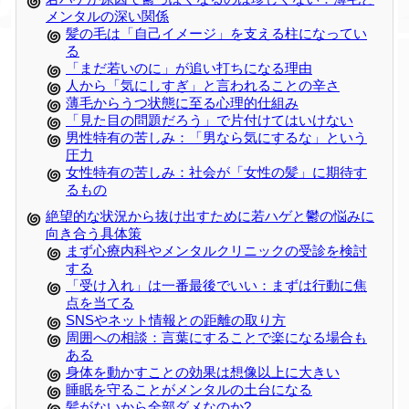
メンタルの深い関係
髪の毛は「自己イメージ」を支える柱になってい
る
「まだ若いのに」が追い打ちになる理由
人から「気にしすぎ」と言われることの辛さ
薄毛からうつ状態に至る心理的仕組み
「見た目の問題だろう」で片付けてはいけない
男性特有の苦しみ：「男なら気にするな」という
圧力
女性特有の苦しみ：社会が「女性の髪」に期待す
るもの
絶望的な状況から抜け出すために若ハゲと鬱の悩みに
向き合う具体策
まず心療内科やメンタルクリニックの受診を検討
する
「受け入れ」は一番最後でいい：まずは行動に焦
点を当てる
SNSやネット情報との距離の取り方
周囲への相談：言葉にすることで楽になる場合も
ある
身体を動かすことの効果は想像以上に大きい
睡眠を守ることがメンタルの土台になる
髪がないから全部ダメなのか?