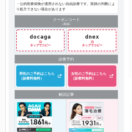
・公的医療保険が適用されない自由診療です。医師の判断によ
り処方できない場合があります
クーポン
コード
（再掲）
docaga
dnex
⧉
⧉
タップでコピー
タップでコピー
診療予約
男性のご予約はこちら
女性のご予約はこちら
（診察料無料）
（診察料無料）
解説記事