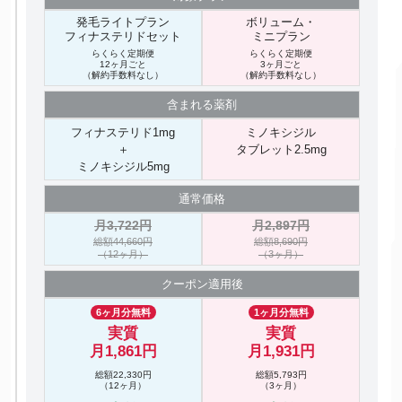
発毛ライトプラン
ボリューム・
フィナステリドセット
ミニプラン
らくらく定期便
らくらく定期便
12ヶ月ごと
3ヶ月ごと
（解約手数料なし）
（解約手数料なし）
含まれる
薬剤
フィナステリド1mg
ミノキシジル
＋
タブレット2.5mg
ミノキシジル5mg
通常価格
月3,722円
月2,897円
総額44,660円
総額8,690円
（12ヶ月）
（3ヶ月）
クーポン
適用後
6ヶ月分無料
1ヶ月分無料
実質
実質
月1,861円
月1,931円
総額22,330円
総額5,793円
（12ヶ月）
（3ヶ月）