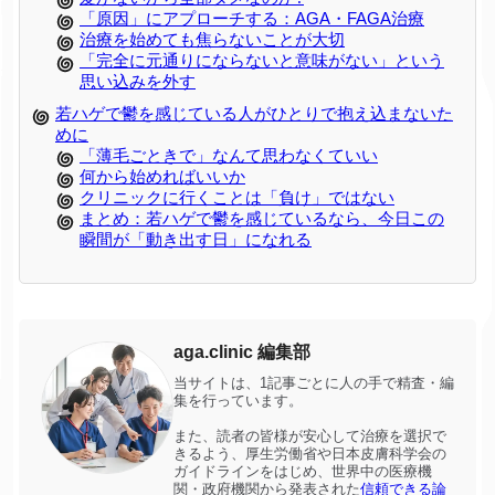
「原因」にアプローチする：AGA・FAGA治療
治療を始めても焦らないことが大切
「完全に元通りにならないと意味がない」という
思い込みを外す
若ハゲで鬱を感じている人がひとりで抱え込まないた
めに
「薄毛ごときで」なんて思わなくていい
何から始めればいいか
クリニックに行くことは「負け」ではない
まとめ：若ハゲで鬱を感じているなら、今日この
瞬間が「動き出す日」になれる
aga.clinic 編集部
当サイトは、1記事ごとに人の手で精査・編
集を行っています。
また、読者の皆様が安心して治療を選択で
きるよう、厚生労働省や日本皮膚科学会の
ガイドラインをはじめ、世界中の医療機
関・政府機関から発表された
信頼できる論