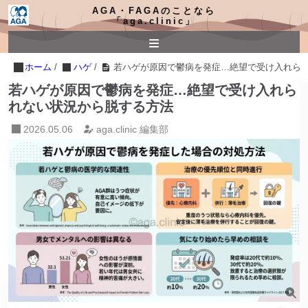
AGA・FAGAのことなら
「aga.clinic」
ホーム
/
ハゲ
/
若ハゲが原因で鬱病を発症…絶望で受け入れら
若ハゲが原因で鬱病を発症…絶望で受け入れら
れない状況から脱する方法
2026.05.06
aga.clinic 編集部