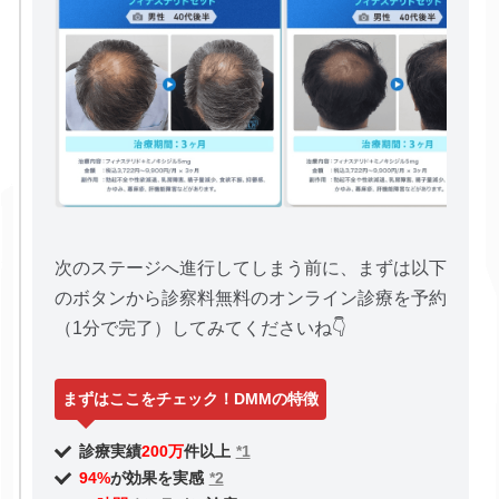
次のステージへ進行してしまう前に、まずは以下
のボタンから診察料無料のオンライン診療を予約
（1分で完了）してみてくださいね👇
まずはここをチェック！DMMの特徴
診療実績
200万
件以上
*1
94%
が効果を実感
*2