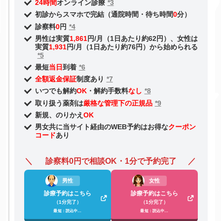
24時間
オンライン診療
*3
初診からスマホで完結（通院時間・待ち時間
0
分）
診察料
0
円
*4
男性は実質
1,861
円/月（1日あたり約62円）、女性は
実質
1,931
円/月（1日あたり約76円）から始められる
*5
最短
当日
到着
*6
全額返金保証
制度あり
*7
いつでも解約
OK
・解約手数料
なし
*8
取り扱う薬剤は
厳格な管理下の正規品
*9
新規、のりかえ
OK
男女共に当サイト経由のWEB予約はお得な
クーポン
コード
あり
診察料0円で相談OK・1分で予約完了
男性
女性
診療予約はこちら
診療予約はこちら
（1分完了）
（1分完了）
最短：読込中…
最短：読込中…