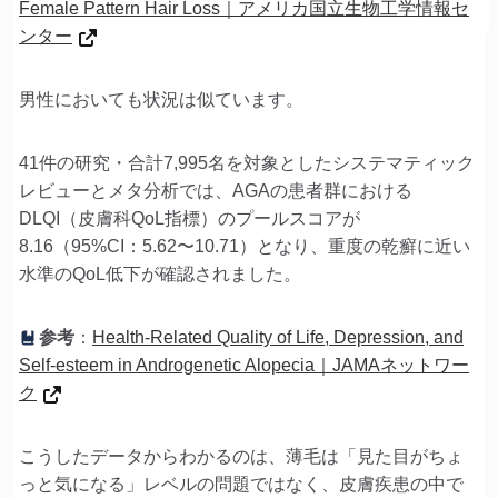
Female Pattern Hair Loss｜アメリカ国立生物工学情報セ
ンター
男性においても状況は似ています。
41件の研究・合計7,995名を対象としたシステマティック
レビューとメタ分析では、AGAの患者群における
DLQI（皮膚科QoL指標）のプールスコアが
8.16（95%CI：5.62〜10.71）となり、重度の乾癬に近い
水準のQoL低下が確認されました。
参考
：
Health-Related Quality of Life, Depression, and
Self-esteem in Androgenetic Alopecia｜JAMAネットワー
ク
こうしたデータからわかるのは、薄毛は「見た目がちょ
っと気になる」レベルの問題ではなく、皮膚疾患の中で