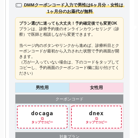
DMMクーポンコード入力で男性は6ヶ月分・女性は
1ヶ月分のお薬代が無料
プラン選びに迷っても大丈夫！予約確定後でも変更OK
プランは、診療予約後のオンラインカウンセリング（診
察）で医師と相談しながら変更できます。
当ページ内のボタンやリンクから進めば、診療科目とク
ーポンコードが最初から入力された状態で予約画面が開
きます。
（万が一入っていない場合は、下のコードを
タップ
して
コピーし、予約画面のクーポンコード欄に貼り付けてく
ださい）
男性用
女性用
クーポン
コード
docaga
dnex
⧉
⧉
タップでコピー
タップでコピー
対象プラン