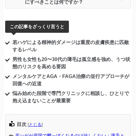
にすべきことは何ですか？
この記事をざっくり言うと
若ハゲによる精神的ダメージは重度の皮膚疾患に匹敵
するレベル
男性も女性も20〜30代の薄毛は孤立感を強め、うつ状
態のリスクを高める要因
メンタルケアとAGA・FAGA治療の並行アプローチが
回復への近道
悩み始めた段階で専門クリニックに相談し、ひとりで
抱え込まないことが最重要
目次
[
とじる
]
若ハゲが原因で鬱っぽくなるのは珍しくない：薄毛と