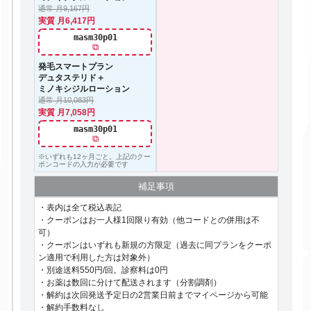
通常 月9,167円
実質 月6,417円
masm30p01
⧉
発毛スマートプラン
デュタステリド＋
ミノキシジルローション
通常 月10,083円
実質 月7,058円
masm30p01
⧉
※いずれも12ヶ月ごと。上記のクー
ポンコードの入力が必要です
補足事項
・表内は全て税込表記
・クーポンはお一人様1回限り有効（他コードとの併用は不
可）
・クーポンはいずれも新規の方限定（過去に同プランをクーポ
ン適用で利用した方は対象外）
・別途送料550円/回。診察料は0円
・お薬は数回に分けて配送されます（分割調剤）
・解約は次回発送予定日の2営業日前までマイページから可能
・解約手数料なし