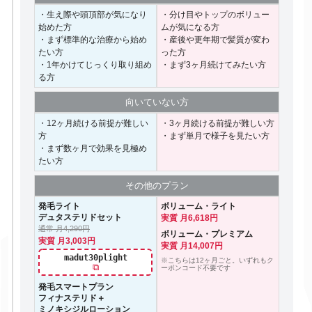
・生え際や頭頂部が気になり
・分け目やトップのボリュー
始めた方
ムが気になる方
・まず標準的な治療から始め
・産後や更年期で髪質が変わ
たい方
った方
・1年かけてじっくり取り組め
・まず3ヶ月続けてみたい方
る方
向いて
いない方
・12ヶ月続ける前提が難しい
・3ヶ月続ける前提が難しい方
方
・まず単月で様子を見たい方
・まず数ヶ月で効果を見極め
たい方
その他の
プラン
発毛ライト
ボリューム・ライト
デュタステリドセット
実質 月6,618円
通常 月4,290円
ボリューム・プレミアム
実質 月3,003円
実質 月14,007円
madut30plight
※こちらは12ヶ月ごと。いずれもク
⧉
ーポンコード不要です
発毛スマートプラン
フィナステリド＋
ミノキシジルローション