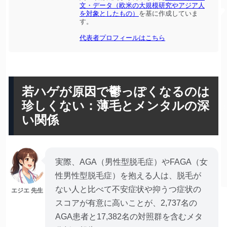
文・データ（欧米の大規模研究やアジア人
を対象としたもの）
を基に作成していま
す。
代表者プロフィールはこちら
若ハゲが原因で鬱っぽくなるのは
珍しくない：薄毛とメンタルの深
い関係
実際、AGA（男性型脱毛症）やFAGA（女
性男性型脱毛症）を抱える人は、脱毛が
ない人と比べて不安症状や抑うつ症状の
エジエ 先生
スコアが有意に高いことが、2,737名の
AGA患者と17,382名の対照群を含むメタ