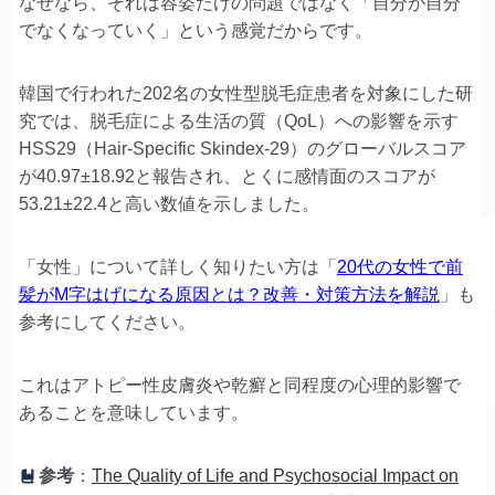
なぜなら、それは容姿だけの問題ではなく「自分が自分
でなくなっていく」という感覚だからです。
韓国で行われた202名の女性型脱毛症患者を対象にした研
究では、脱毛症による生活の質（QoL）への影響を示す
HSS29（Hair-Specific Skindex-29）のグローバルスコア
が40.97±18.92と報告され、とくに感情面のスコアが
53.21±22.4と高い数値を示しました。
「女性」について詳しく知りたい方は「
20代の女性で前
髪がM字はげになる原因とは？改善・対策方法を解説
」も
参考にしてください。
これはアトピー性皮膚炎や乾癬と同程度の心理的影響で
あることを意味しています。
参考
：
The Quality of Life and Psychosocial Impact on