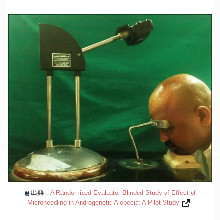
出典
：
A Randomized Evaluator Blinded Study of Effect of
Microneedling in Androgenetic Alopecia: A Pilot Study