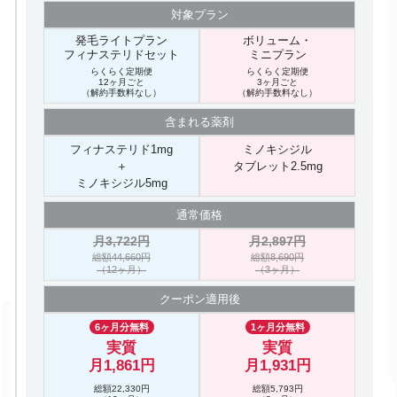
対象プラン
発毛ライトプラン
ボリューム・
フィナステリドセット
ミニプラン
らくらく定期便
らくらく定期便
12ヶ月ごと
3ヶ月ごと
（解約手数料なし）
（解約手数料なし）
含まれる
薬剤
フィナステリド1mg
ミノキシジル
＋
タブレット2.5mg
ミノキシジル5mg
通常価格
月3,722円
月2,897円
総額44,660円
総額8,690円
（12ヶ月）
（3ヶ月）
クーポン
適用後
6ヶ月分無料
1ヶ月分無料
実質
実質
月1,861円
月1,931円
総額22,330円
総額5,793円