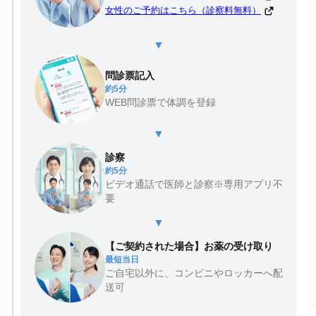
女性のご予約はこちら（診察料無料）
▼
問診票記入
約5分
WEB問診票で体調を登録
▼
診察
約5分
ビデオ通話で医師と診察※専用アプリ不
要
▼
【ご契約された場合】お薬の受け取り
最短当日
ご自宅以外に、コンビニやロッカーへ配
送可