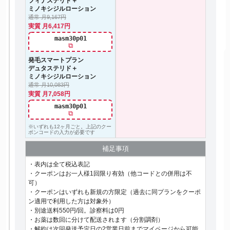
フィナステリド＋
ミノキシジルローション
通常 月9,167円
実質 月6,417円
masm30p01
⧉
発毛スマートプラン
デュタステリド＋
ミノキシジルローション
通常 月10,083円
実質 月7,058円
masm30p01
⧉
※いずれも12ヶ月ごと。上記のクー
ポンコードの入力が必要です
補足事項
・表内は全て税込表記
・クーポンはお一人様1回限り有効（他コードとの併用は不
可）
・クーポンはいずれも新規の方限定（過去に同プランをクーポ
ン適用で利用した方は対象外）
・別途送料550円/回。診察料は0円
・お薬は数回に分けて配送されます（分割調剤）
・解約は次回発送予定日の2営業日前までマイページから可能