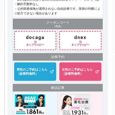
・解約手数料なし
・公的医療保険が適用されない自由診療です。医師の判断によ
り処方できない場合があります
クーポン
コード
（再掲）
docaga
dnex
⧉
⧉
タップでコピー
タップでコピー
診療予約
男性のご予約はこちら
女性のご予約はこちら
（診察料無料）
（診察料無料）
解説記事