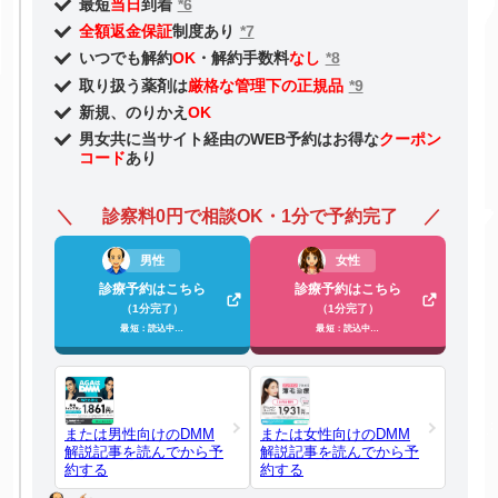
最短
当日
到着
*6
全額返金保証
制度あり
*7
いつでも解約
OK
・解約手数料
なし
*8
取り扱う薬剤は
厳格な管理下の正規品
*9
新規、のりかえ
OK
男女共に当サイト経由のWEB予約はお得な
クーポン
コード
あり
診察料0円で相談OK・1分で予約完了
男性
女性
診療予約はこちら
診療予約はこちら
（1分完了）
（1分完了）
最短：読込中…
最短：読込中…
または男性向けのDMM
または女性向けのDMM
解説記事を読んでから予
解説記事を読んでから予
約する
約する