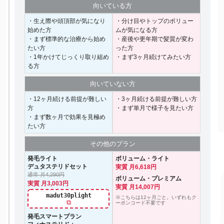
向いて
いる方
・生え際や頭頂部が気になり
・分け目やトップのボリュー
始めた方
ムが気になる方
・まず標準的な治療から始め
・産後や更年期で髪質が変わ
たい方
った方
・1年かけてじっくり取り組め
・まず3ヶ月続けてみたい方
る方
向いて
いない方
・12ヶ月続ける前提が難しい
・3ヶ月続ける前提が難しい方
方
・まず単月で様子を見たい方
・まず数ヶ月で効果を見極め
たい方
その他の
プラン
発毛ライト
ボリューム・ライト
デュタステリドセット
実質 月6,618円
通常 月4,290円
ボリューム・プレミアム
実質 月3,003円
実質 月14,007円
madut30plight
※こちらは12ヶ月ごと。いずれもク
⧉
ーポンコード不要です
発毛スマートプラン