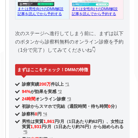
または女性向けのDMM解説
または男性向けのDMM解説
記事を読んでから予約する
記事を読んでから予約する
次のステージへ進行してしまう前に、まずは以下
のボタンから診察料無料のオンライン診療を予約
（1分で完了）してみてくださいね👇
まずはここをチェック！DMMの特徴
診療実績
200万
件以上
*1
94%
が効果を実感
*2
24時間
オンライン診療
*3
初診からスマホで完結（通院時間・待ち時間
0
分）
診察料
0
円
*4
男性は実質
1,861
円/月（1日あたり約62円）、女性は
実質
1,931
円/月（1日あたり約76円）から始められる
*5