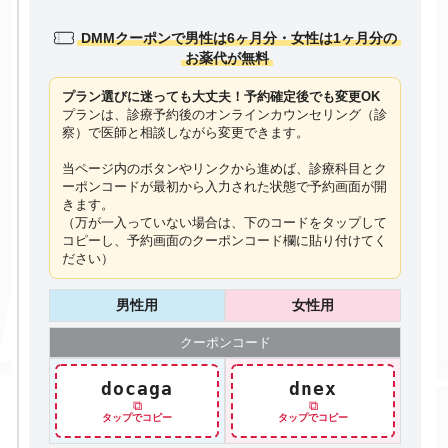
DMMクーポンで男性は6ヶ月分・女性は1ヶ月分の
お薬代が無料
プラン選びに迷っても大丈夫！予約確定後でも変更OK
プランは、診療予約後のオンラインカウンセリング（診
察）で医師と相談しながら変更できます。
当ページ内のボタンやリンクから進めば、診療科目とク
ーポンコードが最初から入力された状態で予約画面が開
きます。
（万が一入っていない場合は、下のコードを
タップ
して
コピーし、予約画面のクーポンコード欄に貼り付けてく
ださい）
男性用
女性用
クーポン
コード
docaga
dnex
⧉
⧉
タップでコピー
タップでコピー