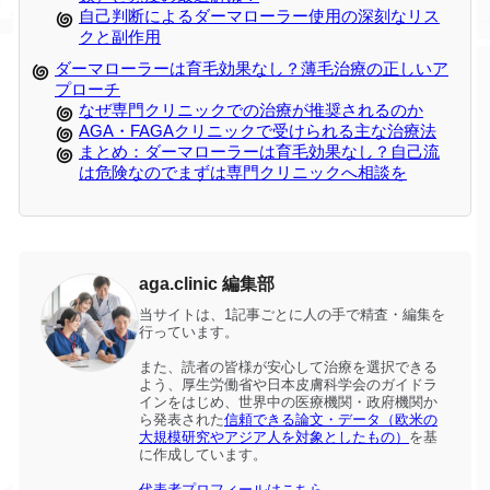
自己判断によるダーマローラー使用の深刻なリス
クと副作用
ダーマローラーは育毛効果なし？薄毛治療の正しいア
プローチ
なぜ専門クリニックでの治療が推奨されるのか
AGA・FAGAクリニックで受けられる主な治療法
まとめ：ダーマローラーは育毛効果なし？自己流
は危険なのでまずは専門クリニックへ相談を
aga.clinic 編集部
当サイトは、1記事ごとに人の手で精査・編集を
行っています。
また、読者の皆様が安心して治療を選択できる
よう、厚生労働省や日本皮膚科学会のガイドラ
インをはじめ、世界中の医療機関・政府機関か
ら発表された
信頼できる論文・データ（欧米の
大規模研究やアジア人を対象としたもの）
を基
に作成しています。
代表者プロフィールはこちら