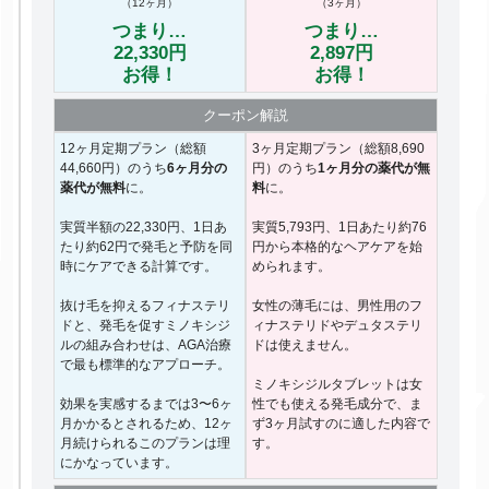
（12ヶ月）
（3ヶ月）
つまり…
つまり…
22,330円
2,897円
お得！
お得！
クーポン
解説
12ヶ月定期プラン（総額
3ヶ月定期プラン（総額8,690
44,660円）のうち
6ヶ月分の
円）のうち
1ヶ月分の薬代が無
薬代が無料
に。
料
に。
実質半額の22,330円、1日あ
実質5,793円、1日あたり約76
たり約62円で発毛と予防を同
円から本格的なヘアケアを始
時にケアできる計算です。
められます。
抜け毛を抑えるフィナステリ
女性の薄毛には、男性用のフ
ドと、発毛を促すミノキシジ
ィナステリドやデュタステリ
ルの組み合わせは、AGA治療
ドは使えません。
で最も標準的なアプローチ。
ミノキシジルタブレットは女
効果を実感するまでは3〜6ヶ
性でも使える発毛成分で、ま
月かかるとされるため、12ヶ
ず3ヶ月試すのに適した内容で
月続けられるこのプランは理
す。
にかなっています。