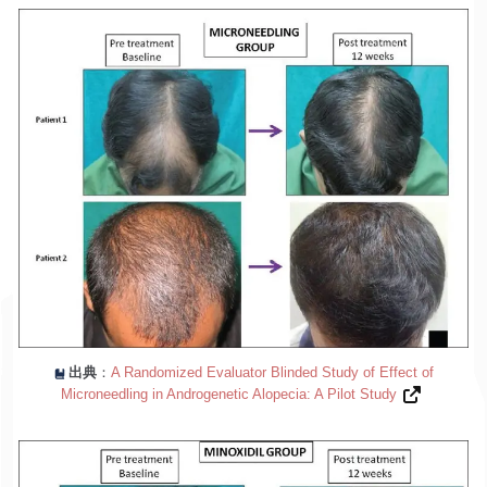
出典
：
A Randomized Evaluator Blinded Study of Effect of
Microneedling in Androgenetic Alopecia: A Pilot Study