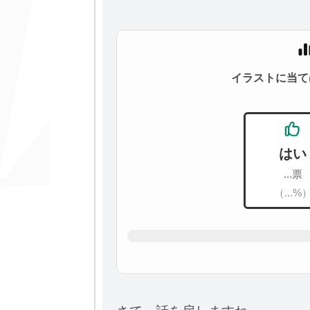
イラストに当て
はい
...票
（...%