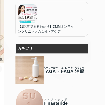
【1記事でまるわかり】DMMオンライ
ンクリニックの女性ヘアケア
カテゴリ
えーじーえー
ふぁーが
ちりょう
AGA
・
FAGA
治療
フィナステリド
Finasteride