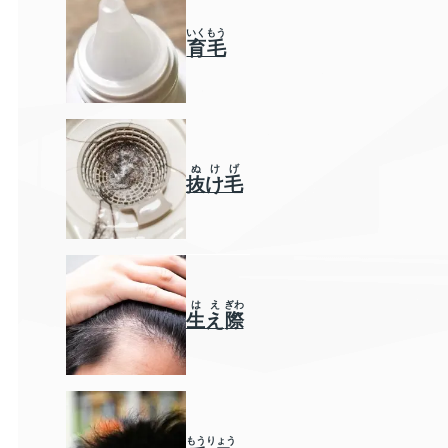
いくもう
育毛
ぬけげ
抜け毛
は
え
ぎわ
生
え
際
もうりょう