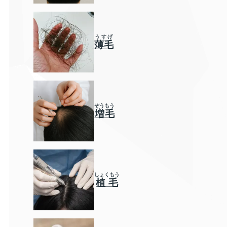
うすげ
薄毛
ぞうもう
増毛
しょくもう
植毛