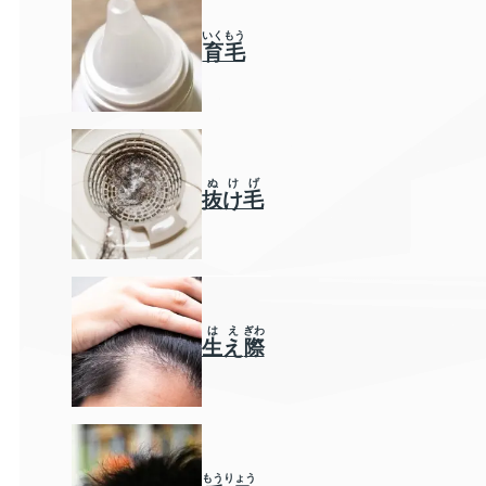
いくもう
育毛
ぬけげ
抜け毛
は
え
ぎわ
生
え
際
もうりょう