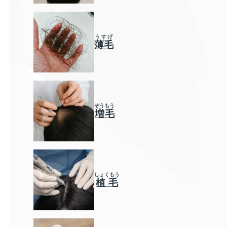
うすげ
薄毛
ぞうもう
増毛
しょくもう
植毛