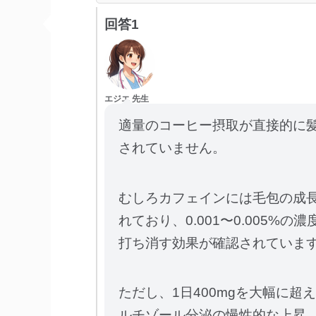
回答1
エジエ 先生
適量のコーヒー摂取が直接的に
されていません。
むしろカフェインには毛包の成
れており、0.001〜0.005
打ち消す効果が確認されていま
ただし、1日400mgを大幅に
ルチゾール分泌の慢性的な上昇