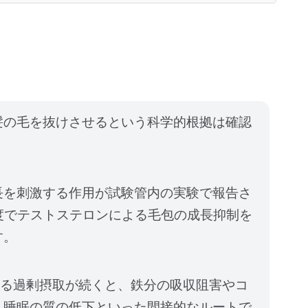
髪の毛を抜けさせるという科学的根拠は確認
長を刺激する作用が試験管内の実験で報告さ
%の濃度でテストステロンによる毛包の成長抑制を
す。
超える過剰摂取が続くと、鉄分の吸収阻害やコ
、睡眠の質の低下といった間接的なルートで