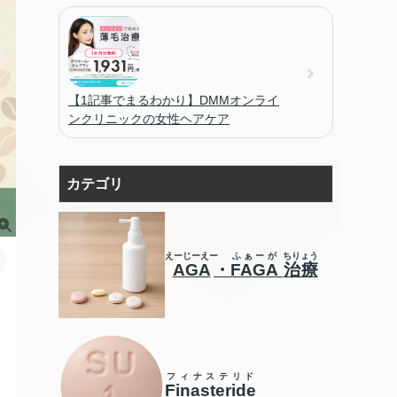
【1記事でまるわかり】DMMオンライ
ンクリニックの女性ヘアケア
カテゴリ
えーじーえー
ふぁーが
ちりょう
AGA
・
FAGA
治療
フィナステリド
Finasteride