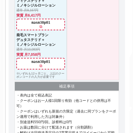
フィナステリド＋
ミノキシジルローション
通常 月9,167円
実質 月6,417円
masm30p01
⧉
発毛スマートプラン
デュタステリド＋
ミノキシジルローション
通常 月10,083円
実質 月7,058円
masm30p01
⧉
※いずれも12ヶ月ごと。上記のクー
ポンコードの入力が必要です
補足事項
・表内は全て税込表記
・クーポンはお一人様1回限り有効（他コードとの併用は不
可）
・クーポンはいずれも新規の方限定（過去に同プランをクーポ
ン適用で利用した方は対象外）
・別途送料550円/回。診察料は0円
・お薬は数回に分けて配送されます（分割調剤）
・解約は次回発送予定日の2営業日前までマイページから可能