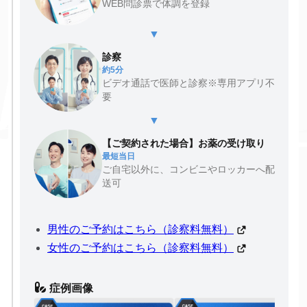
WEB問診票で体調を登録
▼
診察
約5分
ビデオ通話で医師と診察※専用アプリ不
要
▼
【ご契約された場合】お薬の受け取り
最短当日
ご自宅以外に、コンビニやロッカーへ配
送可
男性のご予約はこちら（診察料無料）
女性のご予約はこちら（診察料無料）
症例画像