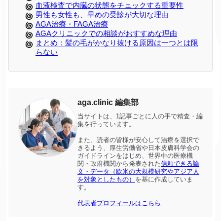
血液検査で内臓の状態をチェックする重要性
男性も女性も、早めの受診が大切な理由
AGA治療・FAGA治療
AGAクリニックでの相談がおすすめな理由
まとめ：髪の毛がかなり抜ける原因は一つとは限
らない
aga.clinic 編集部
当サイトは、1記事ごとに人の手で精査・編
集を行っています。
また、読者の皆様が安心して治療を選択で
きるよう、厚生労働省や日本皮膚科学会の
ガイドラインをはじめ、世界中の医療機
関・政府機関から発表された
信頼できる論
文・データ（欧米の大規模研究やアジア人
を対象としたもの）
を基に作成していま
す。
代表者プロフィールはこちら