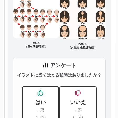
AGA
FAGA
（男性型脱毛症）
（女性男性型脱毛症）
アンケート
イラストに当てはまる状態はありましたか？
はい
いいえ
...票
...票
（...%）
（...%）