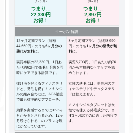
（12ヶ月）
（3ヶ月）
つまり…
つまり…
22,330円
2,897円
お得！
お得！
クーポン
解説
12ヶ月定期プラン（総額
3ヶ月定期プラン（総額8,690
44,660円）のうち
6ヶ月分の
円）のうち
1ヶ月分の薬代が無
薬代が無料
に。
料
に。
実質半額の22,330円、1日あ
実質5,793円、1日あたり約76
たり約62円で発毛と予防を同
円から本格的なヘアケアを始
時にケアできる計算です。
められます。
抜け毛を抑えるフィナステリ
女性の薄毛には、男性用のフ
ドと、発毛を促すミノキシジ
ィナステリドやデュタステリ
ルの組み合わせは、AGA治療
ドは使えません。
で最も標準的なアプローチ。
ミノキシジルタブレットは女
効果を実感するまでは3〜6ヶ
性でも使える発毛成分で、ま
月かかるとされるため、12ヶ
ず3ヶ月試すのに適した内容で
月続けられるこのプランは理
す。
にかなっています。