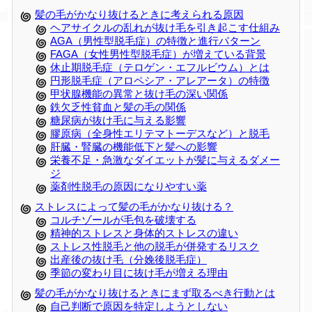
髪の毛がかなり抜けるときに考えられる原因
ヘアサイクルの乱れが抜け毛を引き起こす仕組み
AGA（男性型脱毛症）の特徴と進行パターン
FAGA（女性男性型脱毛症）が増えている背景
休止期脱毛症（テロゲン・エフルビウム）とは
円形脱毛症（アロペシア・アレアータ）の特徴
甲状腺機能の異常と抜け毛の深い関係
鉄欠乏性貧血と髪の毛の関係
糖尿病が抜け毛に与える影響
膠原病（全身性エリテマトーデスなど）と脱毛
肝臓・腎臓の機能低下と髪への影響
栄養不足・急激なダイエットが髪に与えるダメー
ジ
薬剤性脱毛の原因になりやすい薬
ストレスによって髪の毛がかなり抜ける？
コルチゾールが毛包を破壊する
精神的ストレスと身体的ストレスの違い
ストレス性脱毛と他の脱毛が併発するリスク
出産後の抜け毛（分娩後脱毛症）
季節の変わり目に抜け毛が増える理由
髪の毛がかなり抜けるときにまず取るべき行動とは
自己判断で原因を特定しようとしない