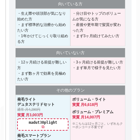
向いて
いる方
・生え際や頭頂部が気になり
・分け目やトップのボリュー
始めた方
ムが気になる方
・まず標準的な治療から始め
・産後や更年期で髪質が変わ
たい方
った方
・1年かけてじっくり取り組め
・まず3ヶ月続けてみたい方
る方
向いて
いない方
・12ヶ月続ける前提が難しい
・3ヶ月続ける前提が難しい方
方
・まず単月で様子を見たい方
・まず数ヶ月で効果を見極め
たい方
その他の
プラン
発毛ライト
ボリューム・ライト
デュタステリドセット
実質 月6,618円
通常 月4,290円
ボリューム・プレミアム
実質 月3,003円
実質 月14,007円
madut30plight
※こちらは12ヶ月ごと。いずれもク
⧉
ーポンコード不要です
発毛スマートプラン