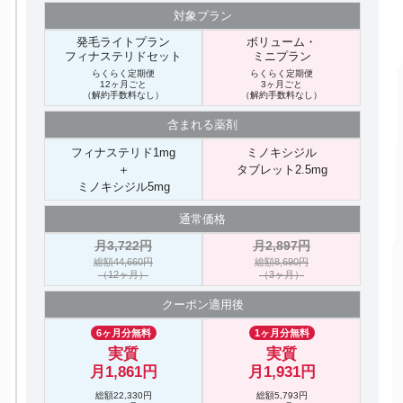
対象プラン
発毛ライトプラン
ボリューム・
フィナステリドセット
ミニプラン
らくらく定期便
らくらく定期便
12ヶ月ごと
3ヶ月ごと
（解約手数料なし）
（解約手数料なし）
含まれる
薬剤
フィナステリド1mg
ミノキシジル
＋
タブレット2.5mg
ミノキシジル5mg
通常価格
月3,722円
月2,897円
総額44,660円
総額8,690円
（12ヶ月）
（3ヶ月）
クーポン
適用後
6ヶ月分無料
1ヶ月分無料
実質
実質
月1,861円
月1,931円
総額22,330円
総額5,793円