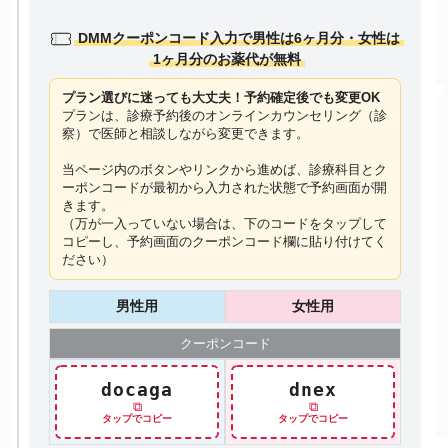
DMMクーポンコード入力で男性は6ヶ月分・女性は
1ヶ月分のお薬代が無料
プラン選びに迷っても大丈夫！予約確定後でも変更OK
プランは、診療予約後のオンラインカウンセリング（診
察）で医師と相談しながら変更できます。
当ページ内のボタンやリンクから進めば、診療科目とク
ーポンコードが最初から入力された状態で予約画面が開
きます。
（万が一入っていない場合は、下のコードを
タップ
して
コピーし、予約画面のクーポンコード欄に貼り付けてく
ださい）
男性用
女性用
クーポン
コード
docaga
dnex
⧉
⧉
タップでコピー
タップでコピー