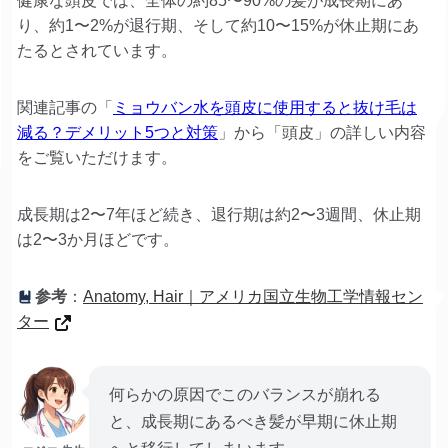
健康な頭皮では、全体の約85〜90%の髪が成長期にあ
り、約1〜2%が退行期、そして約10〜15%が休止期にあ
たるとされています。
関連記事の「
ミョウバン水を頭皮に使用すると抜け毛は
減る？デメリット5つと対策
」から「頭皮」の詳しい内容
をご覧いただけます。
成長期は2〜7年ほど続き、退行期は約2〜3週間、休止期
は2〜3か月ほどです。
参考
：
Anatomy, Hair｜アメリカ国立生物工学情報セン
ター
何らかの原因でこのバランスが崩れる
と、成長期にあるべき髪が早期に休止期