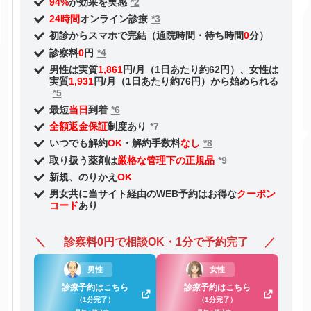
94%
が効果を実感
*2
24時間
オンライン診療
*3
初診からスマホで完結（通院時間・待ち時間
0
分）
診察料
0
円
*4
男性は実質
1,861
円/月（1日あたり約62円）、女性は
実質
1,931
円/月（1日あたり約76円）から始められる
*5
最短
当日
到着
*6
全額返金保証
制度あり
*7
いつでも解約
OK
・解約手数料
なし
*8
取り扱う薬剤は
厳格な管理下の正規品
*9
新規、のりかえ
OK
男女共に当サイト経由のWEB予約はお得な
クーポン
コード
あり
診察料0円で相談OK・1分で予約完了
男性
女性
診療予約はこちら
診療予約はこちら
（1分完了）
（1分完了）