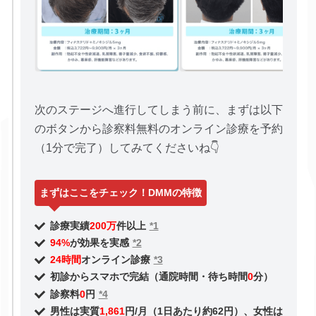
次のステージへ進行してしまう前に、まずは以下
のボタンから診察料無料のオンライン診療を予約
（1分で完了）してみてくださいね👇
まずはここをチェック！DMMの特徴
診療実績
200万
件以上
*1
94%
が効果を実感
*2
24時間
オンライン診療
*3
初診からスマホで完結（通院時間・待ち時間
0
分）
診察料
0
円
*4
男性は実質
1,861
円/月（1日あたり約62円）、女性は