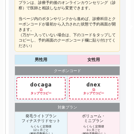
プランは、診療予約後のオンラインカウンセリング（診
察）で医師と相談しながら変更できます。
当ページ内のボタンやリンクから進めば、診療科目とク
ーポンコードが最初から入力された状態で予約画面が開
きます。
（万が一入っていない場合は、下のコードを
タップ
して
コピーし、予約画面のクーポンコード欄に貼り付けてく
ださい）
男性用
女性用
クーポン
コード
docaga
dnex
⧉
⧉
タップでコピー
タップでコピー
対象プラン
発毛ライトプラン
ボリューム・
フィナステリドセット
ミニプラン
らくらく定期便
らくらく定期便
12ヶ月ごと
3ヶ月ごと
（解約手数料なし）
（解約手数料なし）