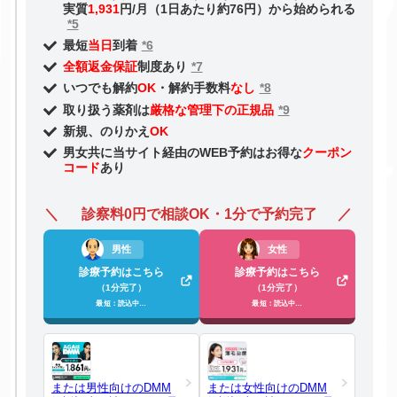
実質
1,931
円/月（1日あたり約76円）から始められる
*5
最短
当日
到着
*6
全額返金保証
制度あり
*7
いつでも解約
OK
・解約手数料
なし
*8
取り扱う薬剤は
厳格な管理下の正規品
*9
新規、のりかえ
OK
男女共に当サイト経由のWEB予約はお得な
クーポン
コード
あり
診察料0円で相談OK・1分で予約完了
男性
女性
診療予約はこちら
診療予約はこちら
（1分完了）
（1分完了）
最短：読込中…
最短：読込中…
または男性向けのDMM
または女性向けのDMM