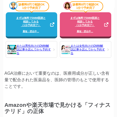
診察料0円で相談OK
診察料0円で相談OK
1分で予約完了
1分で予約完了
まずは無料でDMM医師と
まずは無料でDMM医師と
相談してみる
相談してみる
（1分予約完了）
（1分予約完了）
最短：読込中…
最短：読込中…
または男性向けのDMM解
または女性向けのDMM解
説記事を読んでから予約す
説記事を読んでから予約す
る
る
AGA治療において重要なのは、医療用成分が正しい含有
量で配合された医薬品を、医師の管理のもとで使用する
ことです。
Amazonや楽天市場で見かける「フィナス
テリド」の正体