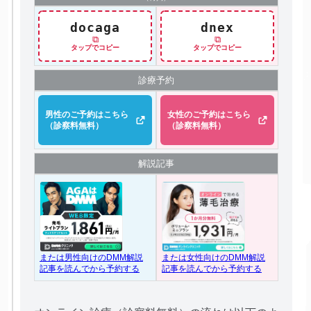
docaga
dnex
⧉
⧉
タップでコピー
タップでコピー
診療予約
男性のご予約はこちら
女性のご予約はこちら
（診察料無料）
（診察料無料）
解説記事
または女性向けのDMM解説
または男性向けのDMM解説
記事を読んでから予約する
記事を読んでから予約する