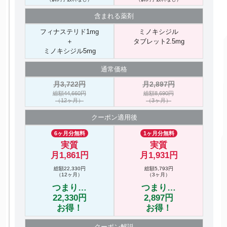
含まれる
薬剤
フィナステリド1mg
ミノキシジル
＋
タブレット2.5mg
ミノキシジル5mg
通常価格
月3,722円
月2,897円
総額44,660円
総額8,690円
（12ヶ月）
（3ヶ月）
クーポン
適用後
6ヶ月分無料
1ヶ月分無料
実質
実質
月1,861円
月1,931円
総額22,330円
総額5,793円
（12ヶ月）
（3ヶ月）
つまり…
つまり…
22,330円
2,897円
お得！
お得！
クーポン
解説