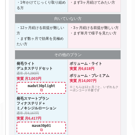
・1年かけてじっくり取り組め
・まず3ヶ月続けてみたい方
る方
向いて
いない方
・12ヶ月続ける前提が難しい
・3ヶ月続ける前提が難しい方
方
・まず単月で様子を見たい方
・まず数ヶ月で効果を見極め
たい方
その他の
プラン
発毛ライト
ボリューム・ライト
デュタステリドセット
実質 月6,618円
通常 月4,290円
ボリューム・プレミアム
実質 月3,003円
実質 月14,007円
madut30plight
※こちらは12ヶ月ごと。いずれもク
⧉
ーポンコード不要です
発毛スマートプラン
フィナステリド＋
ミノキシジルローション
通常 月9,167円
実質 月6,417円
masm30p01
⧉