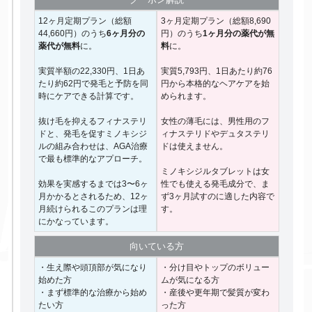
12ヶ月定期プラン（総額
3ヶ月定期プラン（総額8,690
44,660円）のうち
6ヶ月分の
円）のうち
1ヶ月分の薬代が無
薬代が無料
に。
料
に。
実質半額の22,330円、1日あ
実質5,793円、1日あたり約76
たり約62円で発毛と予防を同
円から本格的なヘアケアを始
時にケアできる計算です。
められます。
抜け毛を抑えるフィナステリ
女性の薄毛には、男性用のフ
ドと、発毛を促すミノキシジ
ィナステリドやデュタステリ
ルの組み合わせは、AGA治療
ドは使えません。
で最も標準的なアプローチ。
ミノキシジルタブレットは女
効果を実感するまでは3〜6ヶ
性でも使える発毛成分で、ま
月かかるとされるため、12ヶ
ず3ヶ月試すのに適した内容で
月続けられるこのプランは理
す。
にかなっています。
向いて
いる方
・生え際や頭頂部が気になり
・分け目やトップのボリュー
始めた方
ムが気になる方
・まず標準的な治療から始め
・産後や更年期で髪質が変わ
たい方
った方