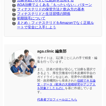
治療を続けやすい仕組みを活用する
AGA治療でよくある「もったいない」パターン
フィナステリドの保管方法と飲み方の基本
フィナステリドと生活習慣の関係
初期脱毛について
まとめ：フィナステリドをAmazonでなく正規ル
ートで安全に入手しよう
aga.clinic 編集部
当サイトは、1記事ごとに人の手で精査・編
集を行っています。
また、読者の皆様が安心して治療を選択で
きるよう、厚生労働省や日本皮膚科学会の
ガイドラインをはじめ、世界中の医療機
関・政府機関から発表された
信頼できる論
文・データ（欧米の大規模研究やアジア人
を対象としたもの）
を基に作成していま
す。
代表者プロフィールはこちら