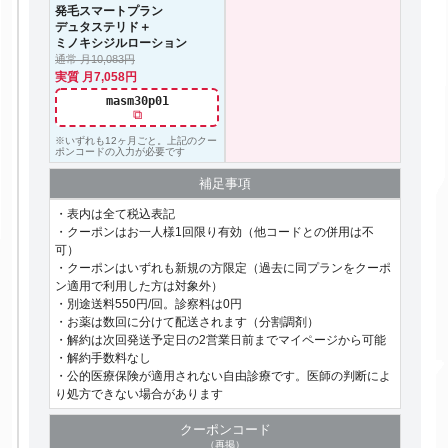
発毛スマートプラン
デュタステリド＋
ミノキシジルローション
通常 月10,083円
実質 月7,058円
masm30p01
⧉
※いずれも12ヶ月ごと。上記のクー
ポンコードの入力が必要です
補足事項
・表内は全て税込表記
・クーポンはお一人様1回限り有効（他コードとの併用は不
可）
・クーポンはいずれも新規の方限定（過去に同プランをクーポ
ン適用で利用した方は対象外）
・別途送料550円/回。診察料は0円
・お薬は数回に分けて配送されます（分割調剤）
・解約は次回発送予定日の2営業日前までマイページから可能
・解約手数料なし
・公的医療保険が適用されない自由診療です。医師の判断によ
り処方できない場合があります
クーポン
コード
（再掲）