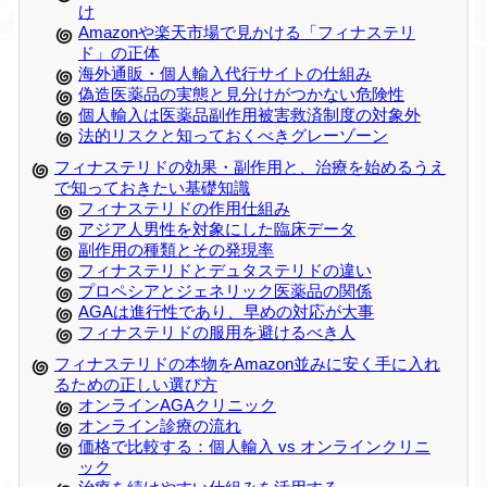
け
Amazonや楽天市場で見かける「フィナステリ
ド」の正体
海外通販・個人輸入代行サイトの仕組み
偽造医薬品の実態と見分けがつかない危険性
個人輸入は医薬品副作用被害救済制度の対象外
法的リスクと知っておくべきグレーゾーン
フィナステリドの効果・副作用と、治療を始めるうえ
で知っておきたい基礎知識
フィナステリドの作用仕組み
アジア人男性を対象にした臨床データ
副作用の種類とその発現率
フィナステリドとデュタステリドの違い
プロペシアとジェネリック医薬品の関係
AGAは進行性であり、早めの対応が大事
フィナステリドの服用を避けるべき人
フィナステリドの本物をAmazon並みに安く手に入れ
るための正しい選び方
オンラインAGAクリニック
オンライン診療の流れ
価格で比較する：個人輸入 vs オンラインクリニ
ック