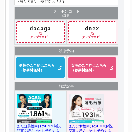
り処方できない場合があります
クーポン
コード
（再掲）
docaga
dnex
⧉
⧉
タップでコピー
タップでコピー
診療予約
男性のご予約はこちら
女性のご予約はこちら
（診察料無料）
（診察料無料）
解説記事
または女性向けのDMM解説
または男性向けのDMM解説
記事を読んでから予約する
記事を読んでから予約する