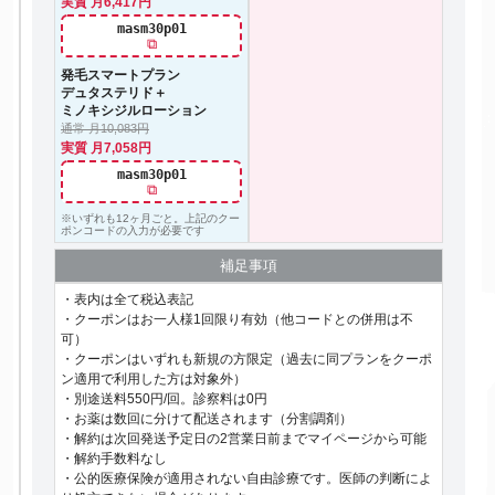
実質 月6,417円
masm30p01
⧉
発毛スマートプラン
デュタステリド＋
ミノキシジルローション
通常 月10,083円
実質 月7,058円
masm30p01
⧉
※いずれも12ヶ月ごと。上記のクー
ポンコードの入力が必要です
補足事項
・表内は全て税込表記
・クーポンはお一人様1回限り有効（他コードとの併用は不
可）
・クーポンはいずれも新規の方限定（過去に同プランをクーポ
ン適用で利用した方は対象外）
・別途送料550円/回。診察料は0円
・お薬は数回に分けて配送されます（分割調剤）
・解約は次回発送予定日の2営業日前までマイページから可能
・解約手数料なし
・公的医療保険が適用されない自由診療です。医師の判断によ