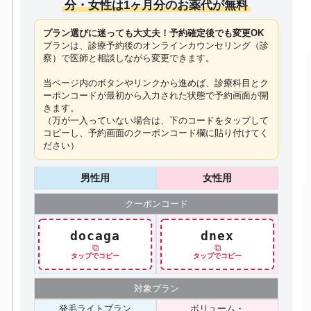
分・女性は1ヶ月分のお薬代が無料
プラン選びに迷っても大丈夫！予約確定後でも変更OK
プランは、診療予約後のオンラインカウンセリング（診
察）で医師と相談しながら変更できます。
当ページ内のボタンやリンクから進めば、診療科目とク
ーポンコードが最初から入力された状態で予約画面が開
きます。
（万が一入っていない場合は、下のコードを
タップ
して
コピーし、予約画面のクーポンコード欄に貼り付けてく
ださい）
男性用
女性用
クーポン
コード
docaga
dnex
⧉
⧉
タップでコピー
タップでコピー
対象プラン
発毛ライトプラン
ボリューム・