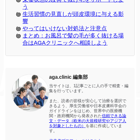
う
生活習慣の見直しが頭皮環境に与える影
響
やってはいけない対処法と注意点
まとめ：お風呂で髪の毛が多く抜ける場
合はAGAクリニックへ相談しよう
aga.clinic 編集部
当サイトは、1記事ごとに人の手で精査・編
集を行っています。
また、読者の皆様が安心して治療を選択で
きるよう、厚生労働省や日本皮膚科学会の
ガイドラインをはじめ、世界中の医療機
関・政府機関から発表された
信頼できる論
文・データ（欧米の大規模研究やアジア人
を対象としたもの）
を基に作成していま
す。