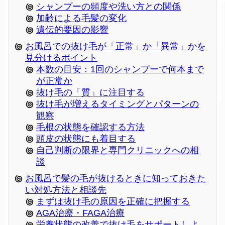
シャンプーの頻度や洗い方との関係
加齢による毛髪の変化
遺伝的要因の影響
お風呂での抜け毛が「正常」か「異常」かを
見分けるポイント
本数の目安：1回のシャンプーで何本まで
が正常か
抜け毛の「質」に注目する
抜け毛が増えるタイミングとパターンの
観察
毛根の状態を確認する方法
頭皮の状態にも着目する
自己判断の限界と専門クリニックへの相
談
お風呂で髪の毛が抜けるときに知っておきた
い対処方法と相談先
まずは抜け毛の原因を正確に把握する
AGA治療・FAGA治療
栄養状態の改善で抜け毛をサポートしよ