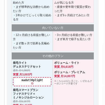
始めた方
ムが気になる方
・まず標準的な治療から始め
・産後や更年期で髪質が変わ
たい方
った方
・1年かけてじっくり取り組め
・まず3ヶ月続けてみたい方
る方
向いて
いない方
・12ヶ月続ける前提が難しい
・3ヶ月続ける前提が難しい方
方
・まず単月で様子を見たい方
・まず数ヶ月で効果を見極め
たい方
その他の
プラン
発毛ライト
ボリューム・ライト
デュタステリドセット
実質 月6,618円
通常 月4,290円
ボリューム・プレミアム
実質 月3,003円
実質 月14,007円
madut30plight
※こちらは12ヶ月ごと。いずれもク
⧉
ーポンコード不要です
発毛スマートプラン
フィナステリド＋
ミノキシジルローション
通常 月9,167円