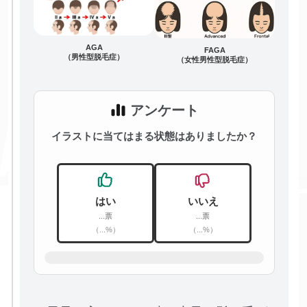
AGA
FAGA
（男性型脱毛症）
（女性男性型脱毛症）
アンケート
イラストに当てはまる状態はありましたか？
はい
いいえ
...票
...票
（...%）
（...%）