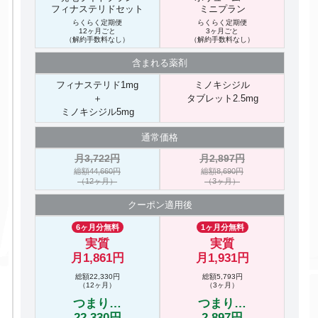
フィナステリドセット
ミニプラン
らくらく定期便
らくらく定期便
12ヶ月ごと
3ヶ月ごと
（解約手数料なし）
（解約手数料なし）
含まれる
薬剤
フィナステリド1mg
ミノキシジル
＋
タブレット2.5mg
ミノキシジル5mg
通常価格
月3,722円
月2,897円
総額44,660円
総額8,690円
（12ヶ月）
（3ヶ月）
クーポン
適用後
6ヶ月分無料
1ヶ月分無料
実質
実質
月1,861円
月1,931円
総額22,330円
総額5,793円
（12ヶ月）
（3ヶ月）
つまり…
つまり…
22,330円
2,897円