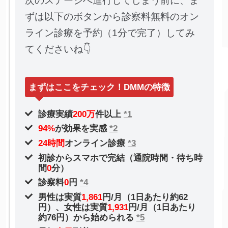
次のステージへ進行してしまう前に、ま
ずは以下のボタンから診察料無料のオン
ライン診療を予約（1分で完了）してみ
てくださいね👇
まずはここをチェック！DMMの特徴
診療実績
200万
件以上
*1
94%
が効果を実感
*2
24時間
オンライン診療
*3
初診からスマホで完結（通院時間・待ち時
間
0
分）
診察料
0
円
*4
男性は実質
1,861
円/月（1日あたり約62
円）、女性は実質
1,931
円/月（1日あたり
約76円）から始められる
*5