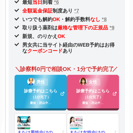
最短
当日
到着
*6
全額返金保証
制度あり
*7
いつでも解約
OK
・解約手数料
なし
*8
取り扱う薬剤は
厳格な管理下の正規品
*9
新規、のりかえ
OK
男女共に当サイト経由のWEB予約はお得
な
クーポンコード
あり
診察料0円で相談OK・1分で予約完了
男性
女性
診療予約はこちら
診療予約はこちら
（1分完了）
（1分完了）
最短：読込中…
最短：読込中…
または男性向けの
または女性向けの