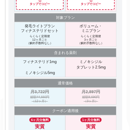
⧉
⧉
タップでコピー
タップでコピー
対象プラン
発毛ライトプラン
ボリューム・
フィナステリドセット
ミニプラン
らくらく定期便
らくらく定期便
12ヶ月ごと
3ヶ月ごと
（解約手数料なし）
（解約手数料なし）
含まれる
薬剤
フィナステリド1mg
ミノキシジル
＋
タブレット2.5mg
ミノキシジル5mg
通常価格
月3,722円
月2,897円
総額44,660円
総額8,690円
（12ヶ月）
（3ヶ月）
クーポン
適用後
6ヶ月分無料
1ヶ月分無料
実質
実質