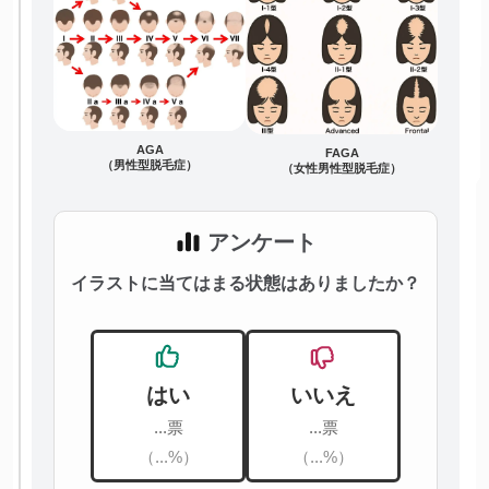
AGA
FAGA
（男性型脱毛症）
（女性男性型脱毛症）
アンケート
イラストに当てはまる状態はありましたか？
はい
いいえ
...票
...票
（...%）
（...%）