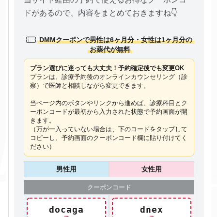
ドがあるので、内容をまとめておきますね👇
DMMクーポンで男性は6ヶ月分・女性は1ヶ月分の
お薬代が無料
プラン選びに迷っても大丈夫！予約確定後でも変更OK
プランは、診療予約後のオンラインカウンセリング（診
察）で医師と相談しながら変更できます。
当ページ内のボタンやリンクから進めば、診療科目とク
ーポンコードが最初から入力された状態で予約画面が開
きます。
（万が一入っていない場合は、下のコードを
タップ
して
コピーし、予約画面のクーポンコード欄に貼り付けてく
ださい）
男性用
女性用
クーポン
コード
docaga
dnex