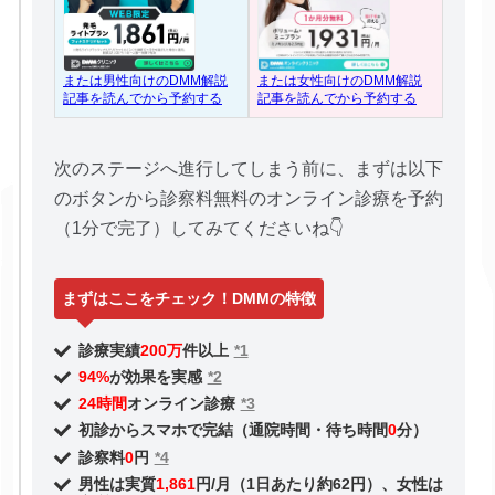
または女性向けのDMM解説
または男性向けのDMM解説
記事を読んでから予約する
記事を読んでから予約する
次のステージへ進行してしまう前に、まずは以下
のボタンから診察料無料のオンライン診療を予約
（1分で完了）してみてくださいね👇
まずはここをチェック！DMMの特徴
診療実績
200万
件以上
*1
94%
が効果を実感
*2
24時間
オンライン診療
*3
初診からスマホで完結（通院時間・待ち時間
0
分）
診察料
0
円
*4
男性は実質
1,861
円/月（1日あたり約62円）、女性は