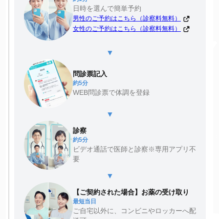
日時を選んで簡単予約
男性のご予約はこちら（診察料無料）
女性のご予約はこちら（診察料無料）
▼
問診票記入
約5分
WEB問診票で体調を登録
▼
診察
約5分
ビデオ通話で医師と診察※専用アプリ不
要
▼
【ご契約された場合】お薬の受け取り
最短当日
ご自宅以外に、コンビニやロッカーへ配