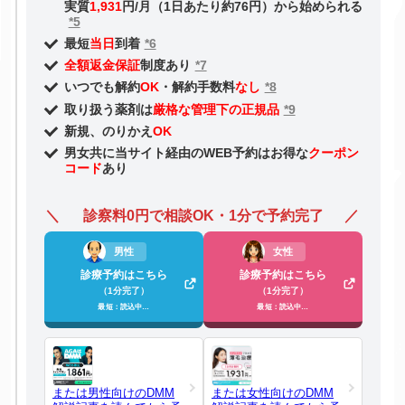
実質
1,931
円/月（1日あたり約76円）から始められる
*5
最短
当日
到着
*6
全額返金保証
制度あり
*7
いつでも解約
OK
・解約手数料
なし
*8
取り扱う薬剤は
厳格な管理下の正規品
*9
新規、のりかえ
OK
男女共に当サイト経由のWEB予約はお得な
クーポン
コード
あり
診察料0円で相談OK・1分で予約完了
男性
女性
診療予約はこちら
診療予約はこちら
（1分完了）
（1分完了）
最短：読込中…
最短：読込中…
または男性向けのDMM
または女性向けのDMM