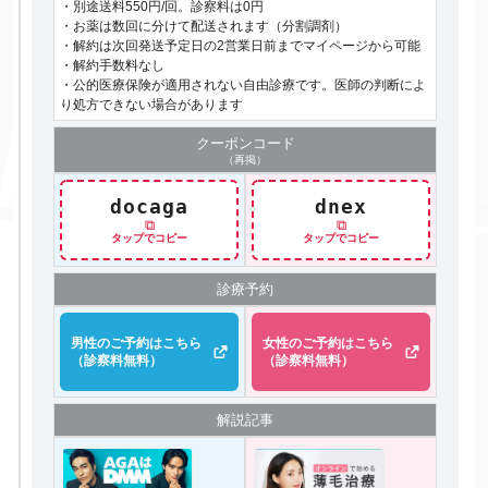
・別途送料550円/回。診察料は0円
・お薬は数回に分けて配送されます（分割調剤）
・解約は次回発送予定日の2営業日前までマイページから可能
・解約手数料なし
・公的医療保険が適用されない自由診療です。医師の判断によ
り処方できない場合があります
クーポン
コード
（再掲）
docaga
dnex
⧉
⧉
タップでコピー
タップでコピー
診療予約
男性のご予約はこちら
女性のご予約はこちら
（診察料無料）
（診察料無料）
解説記事