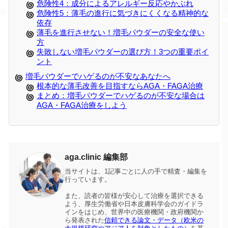
危険性4：成分によるアレルギー反応やかぶれ
危険性5：薄毛の進行に気づきにくくなる精神的な
依存
薄毛を進行させない！増毛パウダーの安全な使い
方
失敗しない増毛パウダーの選び方！3つの重要ポイ
ント
増毛パウダーでハゲるのが不安なあなたへ
根本的な薄毛改善を目指すならAGA・FAGA治療
まとめ：増毛パウダーでハゲるのが不安な場合は
AGA・FAGA治療をしよう
aga.clinic 編集部
当サイトは、1記事ごとに人の手で精査・編集を
行っています。
また、読者の皆様が安心して治療を選択できる
よう、厚生労働省や日本皮膚科学会のガイドラ
インをはじめ、世界中の医療機関・政府機関か
ら発表された
信頼できる論文・データ（欧米の