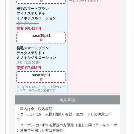
⧉
ーポンコード不要です
発毛スマートプラン
フィナステリド＋
ミノキシジルローション
通常 月9,167円
実質 月6,417円
masm30p01
⧉
発毛スマートプラン
デュタステリド＋
ミノキシジルローション
通常 月10,083円
実質 月7,058円
masm30p01
⧉
※いずれも12ヶ月ごと。上記のクー
ポンコードの入力が必要です
補足事項
・表内は全て税込表記
・クーポンはお一人様1回限り有効（他コードとの併用は不
可）
・クーポンはいずれも新規の方限定（過去に同プランをクーポ
ン適用で利用した方は対象外）