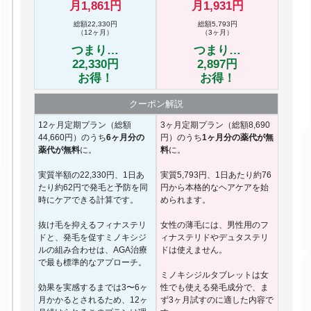
月1,861円
月1,931円
総額22,330円
総額5,793円
（12ヶ月）
（3ヶ月）
つまり…
つまり…
22,330円
2,897円
お得！
お得！
クーポン
解説
12ヶ月定期プラン（総額
3ヶ月定期プラン（総額8,690
44,660円）のうち
6ヶ月分の
円）のうち
1ヶ月分の薬代が無
薬代が無料
に。
料
に。
実質半額の22,330円、1日あ
実質5,793円、1日あたり約76
たり約62円で発毛と予防を同
円から本格的なヘアケアを始
時にケアできる計算です。
められます。
抜け毛を抑えるフィナステリ
女性の薄毛には、男性用のフ
ドと、発毛を促すミノキシジ
ィナステリドやデュタステリ
ルの組み合わせは、AGA治療
ドは使えません。
で最も標準的なアプローチ。
ミノキシジルタブレットは女
効果を実感するまでは3〜6ヶ
性でも使える発毛成分で、ま
月かかるとされるため、12ヶ
ず3ヶ月試すのに適した内容で