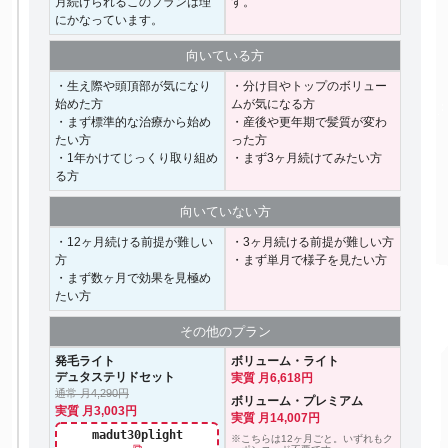
月続けられるこのプランは理
す。
にかなっています。
向いて
いる方
・生え際や頭頂部が気になり
・分け目やトップのボリュー
始めた方
ムが気になる方
・まず標準的な治療から始め
・産後や更年期で髪質が変わ
たい方
った方
・1年かけてじっくり取り組め
・まず3ヶ月続けてみたい方
る方
向いて
いない方
・12ヶ月続ける前提が難しい
・3ヶ月続ける前提が難しい方
方
・まず単月で様子を見たい方
・まず数ヶ月で効果を見極め
たい方
その他の
プラン
発毛ライト
ボリューム・ライト
デュタステリドセット
実質 月6,618円
通常 月4,290円
ボリューム・プレミアム
実質 月3,003円
実質 月14,007円
madut30plight
※こちらは12ヶ月ごと。いずれもク